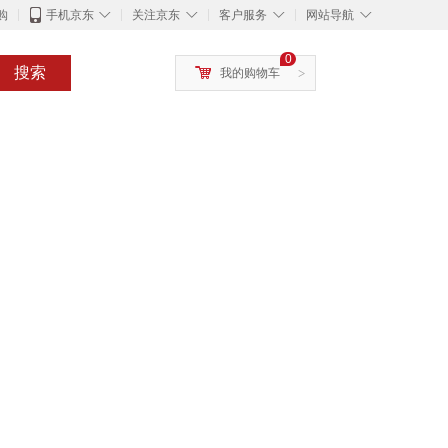
◇
◇
◇
◇
购
手机京东
关注京东
客户服务
网站导航
0
搜索
我的购物车
>