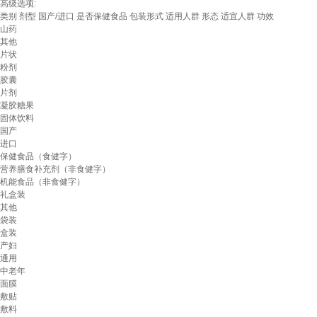
高级选项:
类别
剂型
国产/进口
是否保健食品
包装形式
适用人群
形态
适宜人群
功效
山药
其他
片状
粉剂
胶囊
片剂
凝胶糖果
固体饮料
国产
进口
保健食品（食健字）
营养膳食补充剂（非食健字）
机能食品（非食健字）
礼盒装
其他
袋装
盒装
产妇
通用
中老年
面膜
敷贴
敷料