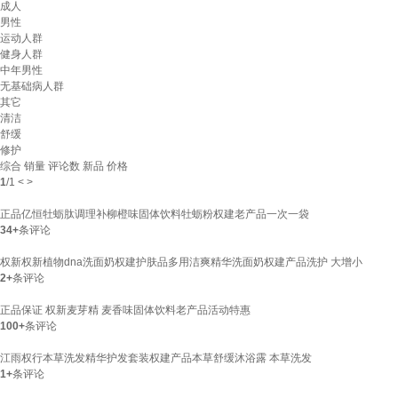
成人
男性
运动人群
健身人群
中年男性
无基础病人群
其它
清洁
舒缓
修护
综合
销量
评论数
新品
价格
1
/
1
<
>
正品亿恒牡蛎肽调理补柳橙味固体饮料牡蛎粉权建老产品一次一袋
34+
条评论
权新权新植物dna洗面奶权建护肤品多用洁爽精华洗面奶权建产品洗护 大增小
2+
条评论
正品保证 权新麦芽精 麦香味固体饮料老产品活动特惠
100+
条评论
江雨权行本草洗发精华护发套装权建产品本草舒缓沐浴露 本草洗发
1+
条评论