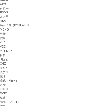
OIMG
百灵鸟
ESDG
复舒芬
HNV
汤臣倍健（BYHEALTH）
MDNG
权新
健康
ZFZ
VDD
MPPMCK
亿恒
明月石
OGZ
H.SIX
克多夫
魔念
鑫亿（Xin yi）
语缘
KDED
ROBY
权建
鹰牌（EAGLE'S）