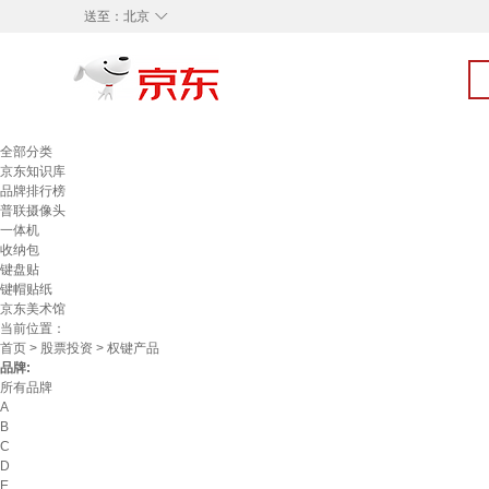
◇
送至：
北京
全部分类
京东知识库
品牌排行榜
普联摄像头
一体机
收纳包
键盘贴
键帽贴纸
京东美术馆
当前位置：
首页
>
股票投资
> 权键产品
品牌:
所有品牌
A
B
C
D
E