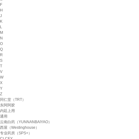
F
H
J
K
L
M
N
O
Q
R
S
T
V
W
X
Y
Z
同仁堂（TRT）
东阿阿胶
内廷上用
通用
云南白药（YUNNANBAIYAO）
西屋（Westinghouse）
专业药房（SPS+）
CLCEY