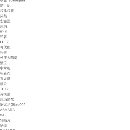
权健（Quanjian）
陆可妮
权建权新
笑然
宏鑫冠
康纳
朝恒
逆客
LPEZ
可优能
权健
长康大药房
活玉
中掌柜
权新态
五龙磨
嬉公
TCTZ
诗悦泉
康纳诺尔
测试品牌test002
ASMARA
WB
牡蛎片
纳慷