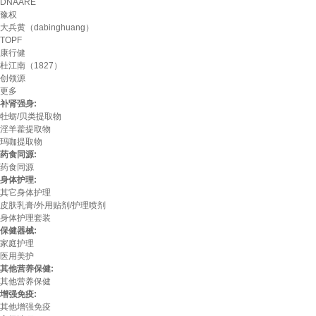
DNAARE
豫权
大兵黄（dabinghuang）
TOPF
康行健
杜江南（1827）
创领源
更多
补肾强身:
牡蛎/贝类提取物
淫羊藿提取物
玛咖提取物
药食同源:
药食同源
身体护理:
其它身体护理
皮肤乳膏/外用贴剂/护理喷剂
身体护理套装
保健器械:
家庭护理
医用美护
其他营养保健:
其他营养保健
增强免疫:
其他增强免疫