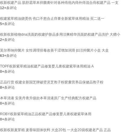
权新权建产品 肌舒霜草本抑菌膏针对各种痔疮内痔外痔混合痔权建产品 一支
12+
条评论
权建紫草精油烧烫伤 伤口不愈合止痒膏全新紫草体用精油 买二送一
5+
条评论
权新权新植物dna洗面奶权建护肤品多用洁爽精华洗面奶权建产品洗护 大赠小
2+
条评论
芙尔蒂纳抑菌片 女性调理排毒改善干涩增加润滑 妇洁抑菌片小盒 大盒
63+
条评论
TOPF权新紫草精油权建产品修复婴儿膏权建紫草体用精油 A
0+
条评论
正品行货 权建全新国芝牌破壁灵芝孢子粉胶囊营养品保健品孢子粉
8+
条评论
本草清液 安美丹青升级款本草清液原厂生产经典配方权建产品
0+
条评论
ROBY权新紫草精油正品权建产品修复婴儿膏权建紫草体用
0+
条评论
权新权新麦芽精 麦香味固体饮料 大盒20包 一大盒20袋权建老产品 正品