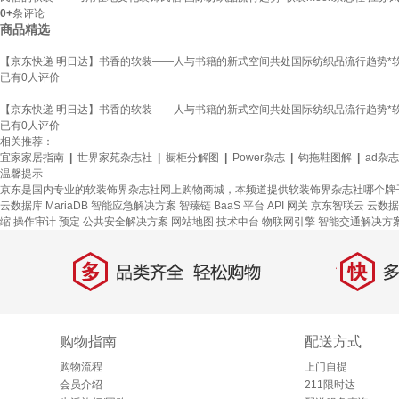
0+
条评论
商品精选
【京东快递 明日达】书香的软装——人与书籍的新式空间共处国际纺织品流行趋势*软
已有
0
人评价
【京东快递 明日达】书香的软装——人与书籍的新式空间共处国际纺织品流行趋势*软
已有
0
人评价
相关推荐：
宜家家居指南
|
世界家苑杂志社
|
橱柜分解图
|
Power杂志
|
钩拖鞋图解
|
ad杂志
温馨提示
京东是国内专业的软装饰界杂志社网上购物商城，本频道提供软装饰界杂志社哪个牌
云数据库 MariaDB
智能应急解决方案
智臻链 BaaS 平台
API 网关
京东智联云
云数据
缩
操作审计
预定
公共安全解决方案
网站地图
技术中台
物联网引擎
智能交通解决方
多
快
品类齐全，轻松购物
多仓
购物指南
配送方式
购物流程
上门自提
会员介绍
211限时达