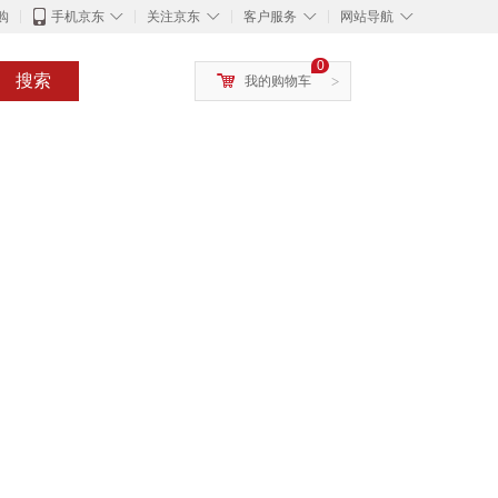
◇
◇
◇
◇
购
手机京东
关注京东
客户服务
网站导航
0
搜索
我的购物车
>