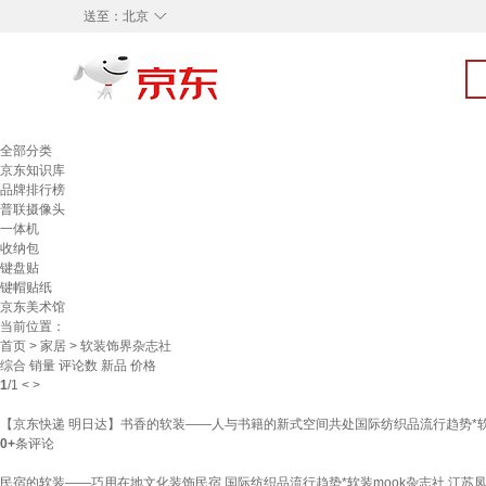
◇
送至：
北京
全部分类
京东知识库
品牌排行榜
普联摄像头
一体机
收纳包
键盘贴
键帽贴纸
京东美术馆
当前位置：
首页
>
家居
> 软装饰界杂志社
综合
销量
评论数
新品
价格
1
/
1
<
>
【京东快递 明日达】书香的软装——人与书籍的新式空间共处国际纺织品流行趋势*软
0+
条评论
民宿的软装——巧用在地文化装饰民宿 国际纺织品流行趋势*软装mook杂志社 江苏凤