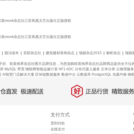
装mook杂志社江苏凤凰文艺出版社正版授权
装mook杂志社江苏凤凰文艺出版社正版授权
|
园冶读本
|
安邸杂志社
|
建筑建材装饰杂志
|
瑞丽杂志2015
|
橱柜杂志
|
瑞丽
子好、软装饰界杂志社图片品牌信息，为您选购软装饰界杂志社品牌商品提供全方位
库 MySQL
带宽
物联网智能边缘计算
NF1 ADC
分布式接入服务
文本分类
云物理服务
案
AI智慧门店解决方案
区块链数据服务
数据中台
云数据库 PostgreSQL
负载均衡
物
好
直发，极速配送
正品行货，精致服务
支付方式
货到付款
在线支付