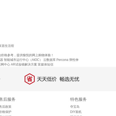
家居生活馆
的价格参考，提供愉悦的网上购物体验！
器
智能城市运行中心（AIOC）
云数据库 Percona
弹性伸
联网中心
AR试妆镜解决方案
富媒体短信
省
天天低价，畅选无忧
售后服务
特色服务
售后政策
夺宝岛
价格保护
DIY装机