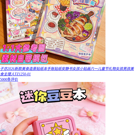
子亦2026新款美食造景贴纸本手账贴纸安静书女孩小贴画六一儿童节礼物女孩男孩美
食主理人TZ1250-01
5000条评价