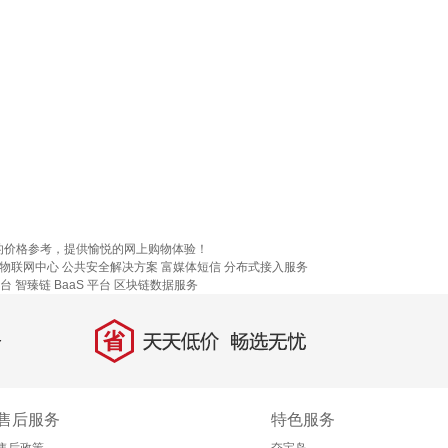
的价格参考，提供愉悦的网上购物体验！
物联网中心
公共安全解决方案
富媒体短信
分布式接入服务
台
智臻链 BaaS 平台
区块链数据服务
省
天天低价，畅选无忧
售后服务
特色服务