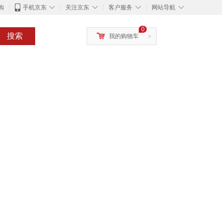
◇
◇
◇
◇
购
手机京东
关注京东
客户服务
网站导航
0
搜索
我的购物车
>