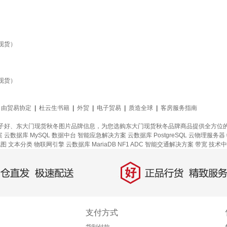
（现货）
（现货）
自由贸易协定
|
杜云生书籍
|
外贸
|
电子贸易
|
质造全球
|
客房服务指南
子好、东大门现货秋冬图片品牌信息，为您选购东大门现货秋冬品牌商品提供全方位
案
云数据库 MySQL
数据中台
智能应急解决方案
云数据库 PostgreSQL
云物理服务器
地图
文本分类
物联网引擎
云数据库 MariaDB
NF1 ADC
智能交通解决方案
带宽
技术中
好
直发，极速配送
正品行货，精致服务
支付方式