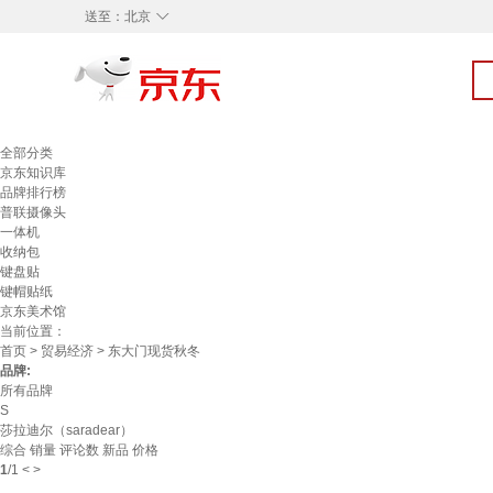
◇
送至：
北京
全部分类
京东知识库
品牌排行榜
普联摄像头
一体机
收纳包
键盘贴
键帽贴纸
京东美术馆
当前位置：
首页
>
贸易经济
> 东大门现货秋冬
品牌:
所有品牌
S
莎拉迪尔（saradear）
综合
销量
评论数
新品
价格
1
/
1
<
>