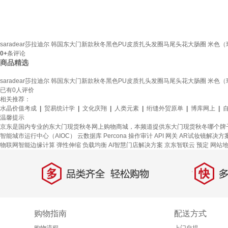
saradear莎拉迪尔 韩国东大门新款秋冬黑色PU皮质扎头发圈马尾头花大肠圈 米色
0+
条评论
商品精选
saradear莎拉迪尔 韩国东大门新款秋冬黑色PU皮质扎头发圈马尾头花大肠圈 米色
已有
0
人评价
相关推荐：
水晶价值考成
|
贸易统计学
|
文化庆翔
|
人类元素
|
绗缝外贸原单
|
博库网上
|
温馨提示
京东是国内专业的东大门现货秋冬网上购物商城，本频道提供东大门现货秋冬哪个牌
智能城市运行中心（AIOC）
云数据库 Percona
操作审计
API 网关
AR试妆镜解决方
物联网智能边缘计算
弹性伸缩
负载均衡
AI智慧门店解决方案
京东智联云
预定
网站
多
快
品类齐全，轻松购物
多仓
购物指南
配送方式