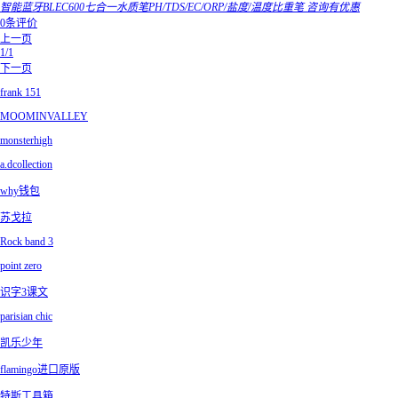
智能蓝牙BLEC600七合一水质笔PH/TDS/EC/ORP/盐度/温度比重笔 咨询有优惠
0条评价
上一页
1/1
下一页
frank 151
MOOMINVALLEY
monsterhigh
a.dcollection
why钱包
苏戈拉
Rock band 3
point zero
识字3课文
parisian chic
凯乐少年
flamingo进口原版
特斯工具箱