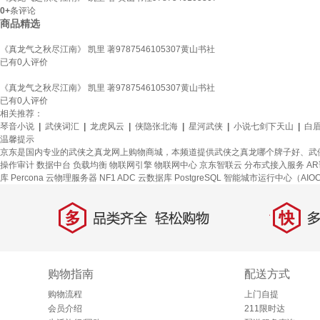
0+
条评论
商品精选
《真龙气之秋尽江南》 凯里 著9787546105307黄山书社
已有
0
人评价
《真龙气之秋尽江南》 凯里 著9787546105307黄山书社
已有
0
人评价
相关推荐：
琴音小说
|
武侠词汇
|
龙虎风云
|
侠隐张北海
|
星河武侠
|
小说七剑下天山
|
白
温馨提示
京东是国内专业的武侠之真龙网上购物商城，本频道提供武侠之真龙哪个牌子好、武
操作审计
数据中台
负载均衡
物联网引擎
物联网中心
京东智联云
分布式接入服务
A
库 Percona
云物理服务器
NF1 ADC
云数据库 PostgreSQL
智能城市运行中心（AIO
多
快
品类齐全，轻松购物
多仓
购物指南
配送方式
购物流程
上门自提
会员介绍
211限时达