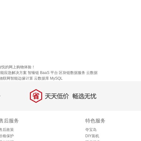
愉悦的网上购物体验！
智能应急解决方案
智臻链 BaaS 平台
区块链数据服务
云数据
物联网智能边缘计算
云数据库 MySQL
省
天天低价，畅选无忧
售后服务
特色服务
售后政策
夺宝岛
价格保护
DIY装机