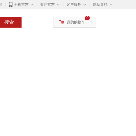
◇
◇
◇
◇
购
手机京东
关注京东
客户服务
网站导航
0
搜索
我的购物车
>