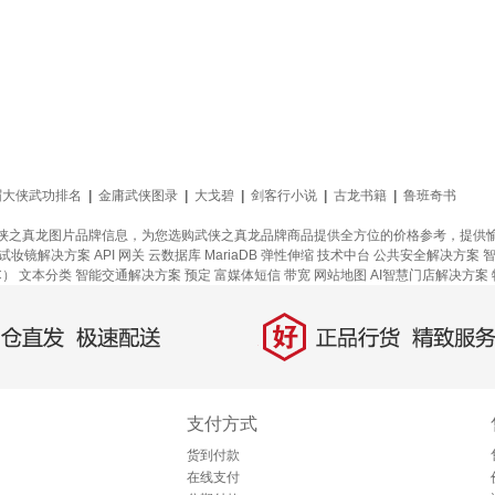
眉大侠武功排名
|
金庸武侠图录
|
大戈碧
|
剑客行小说
|
古龙书籍
|
鲁班奇书
侠之真龙图片品牌信息，为您选购武侠之真龙品牌商品提供全方位的价格参考，提供
R试妆镜解决方案
API 网关
云数据库 MariaDB
弹性伸缩
技术中台
公共安全解决方案
C）
文本分类
智能交通解决方案
预定
富媒体短信
带宽
网站地图
AI智慧门店解决方案
好
直发，极速配送
正品行货，精致服务
支付方式
货到付款
在线支付