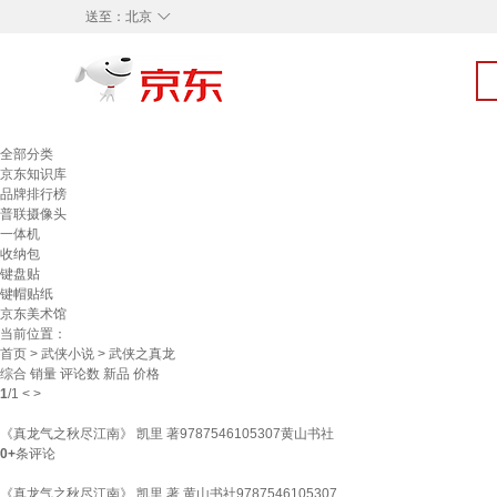
◇
送至：
北京
全部分类
京东知识库
品牌排行榜
普联摄像头
一体机
收纳包
键盘贴
键帽贴纸
京东美术馆
当前位置：
首页
>
武侠小说
> 武侠之真龙
综合
销量
评论数
新品
价格
1
/
1
<
>
《真龙气之秋尽江南》 凯里 著9787546105307黄山书社
0+
条评论
《真龙气之秋尽江南》 凯里 著 黄山书社9787546105307