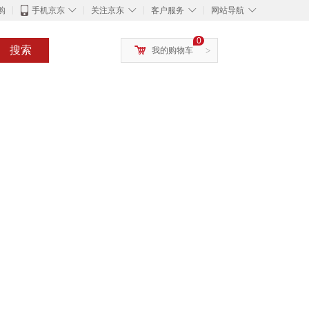
◇
◇
◇
◇
购
手机京东
关注京东
客户服务
网站导航
0
搜索
我的购物车
>