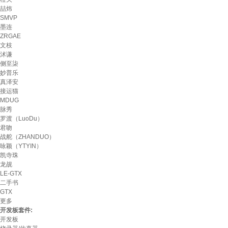
喆炜
SMVP
墨连
ZRGAE
文枝
沭谦
侧至柒
妙普乐
真泽安
接运猫
MDUG
脉秀
罗渡（LuoDu）
君吻
战舵（ZHANDUO）
咏颖（YTYIN）
凯寺珠
龙觇
LE-GTX
二手书
GTX
更多
开发板套件:
开发板