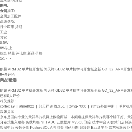
烧录器/仿真器
图书:
金属加工:
金属加工配件
高级选项:
行业应用
货期
工业
其它
0.5W
8W以上
综合
销量
评论数
新品
价格
1
/
1
<
>
麒麟 ARM 32 单片机开发板 郭天祥 GD32 单片机学习开发板全新 GD_32_ARM开发
0+
条评论
商品精选
麒麟 ARM 32 单片机开发板 郭天祥 GD32 单片机学习开发板全新 GD_32_ARM开发
已有
0
人评价
相关推荐：
cortex a9
|
atmel022
|
郭天祥 新概念51
|
zynq-7000
|
stm32外部中断
|
单片机
温馨提示
京东是国内专业的天祥单片机网上购物商城，本频道提供天祥单片机哪个牌子好、天
分布式接入服务
负载均衡
NF1 ADC
云数据库 MySQL
预定
技术中台
AI智慧门店解
数据中台
云数据库 PostgreSQL
API 网关
网站地图
智臻链 BaaS 平台
京东智联云
区