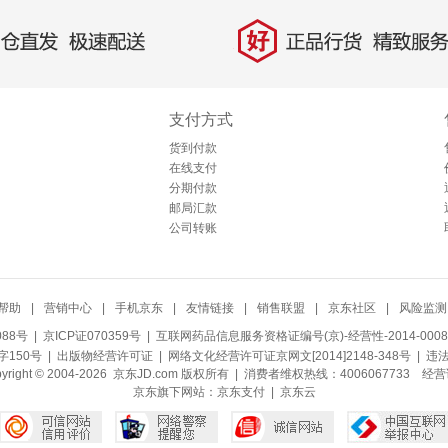
好
直发，极速配送
正品行货，精致服务
支付方式
货到付款
在线支付
分期付款
邮局汇款
公司转账
帮助
|
营销中心
|
手机京东
|
友情链接
|
销售联盟
|
京东社区
|
风险监测
088号
| 京ICP证070359号 |
互联网药品信息服务资格证编号(京)-经营性-2014-0008
150号 |
出版物经营许可证
|
网络文化经营许可证京网文[2014]2148-348号
| 违
pyright © 2004-2026 京东JD.com 版权所有 | 消费者维权热线：4006067733
经营
京东旗下网站：
京东支付
|
京东云