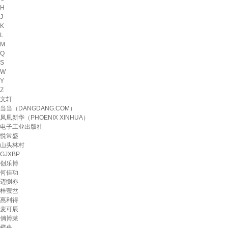
H
J
K
L
M
Q
S
W
Y
Z
文轩
当当（DANGDANG.COM）
凤凰新华（PHOENIX XINHUA）
电子工业出版社
悦常盛
山头林村
GJXBP
创乐博
何佳功
迈恻亦
梓萤岔
惠利得
麦可辰
俏博莱
橙央