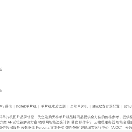
板
板
串行通信
|
holtek单片机
|
单片机水质监测
|
全能单片机
|
stm32寄存器配置
|
stm
祥单片机图片品牌信息，为您选购天祥单片机品牌商品提供全方位的价格参考，提供
决方案
AR试妆镜解决方案
物联网智能边缘计算
带宽
操作审计
云物理服务器
智能交通
块链数据服务
云数据库 Percona
文本分类
弹性伸缩
智能城市运行中心（AIOC）
云数