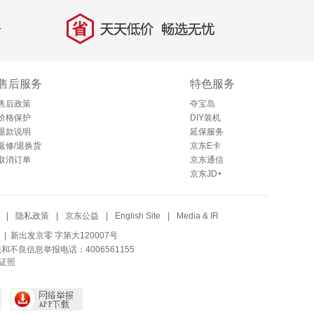
省
天天低价，畅选无忧
售后服务
特色服务
售后政策
夺宝岛
价格保护
DIY装机
退款说明
延保服务
返修/退换货
京东E卡
取消订单
京东通信
京东JD+
|
隐私政策
|
京东公益
|
English Site
|
Media & IR
| 新出发京零 字第大120007号
法和不良信息举报电话：4006561155
证照