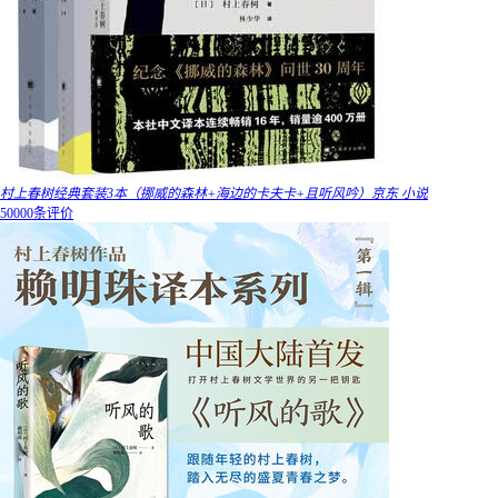
村上春树经典套装3本（挪威的森林+海边的卡夫卡+且听风吟）京东 小说
50000条评价