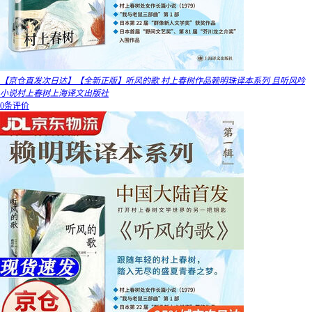
【京仓直发次日达】【全新正版】听风的歌 村上春树作品赖明珠译本系列 且听风吟
小说村上春树上海译文出版社
0条评价