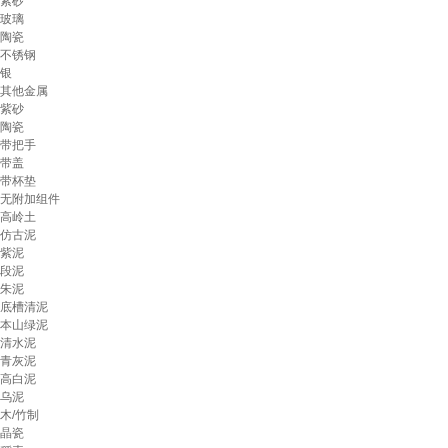
紫砂
玻璃
陶瓷
不锈钢
银
其他金属
紫砂
陶瓷
带把手
带盖
带杯垫
无附加组件
高岭土
仿古泥
紫泥
段泥
朱泥
底槽清泥
本山绿泥
清水泥
青灰泥
高白泥
乌泥
木/竹制
晶瓷