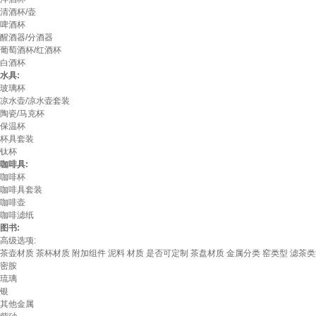
清酒杯/壶
啤酒杯
醒酒器/分酒器
葡萄酒杯/红酒杯
白酒杯
水具:
玻璃杯
凉水壶/凉水壶套装
陶瓷/马克杯
保温杯
杯具套装
钛杯
咖啡具:
咖啡杯
咖啡具套装
咖啡壶
咖啡滤纸
图书:
高级选项:
茶壶材质
茶杯材质
附加组件
泥料
材质
是否可定制
茶盘材质
金属分类
窑类型
滤茶类
密胺
琉璃
银
其他金属