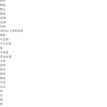
稻壳
陶器
陶土
搪瓷
玻璃
金属
石制
36%以上骨粉骨瓷
陶瓷
可定制
不可定制
银
无茶盘
其他金属
木质
密胺
电木
紫砂
陶瓷
竹质
合金
铁
金
银
铜