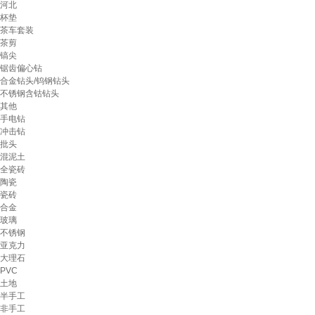
河北
杯垫
茶车套装
茶剪
镐尖
锯齿偏心钻
合金钻头/钨钢钻头
不锈钢含钴钻头
其他
手电钻
冲击钻
批头
混泥土
全瓷砖
陶瓷
瓷砖
合金
玻璃
不锈钢
亚克力
大理石
PVC
土地
半手工
非手工