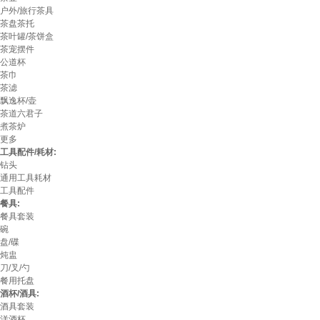
户外/旅行茶具
茶盘茶托
茶叶罐/茶饼盒
茶宠摆件
公道杯
茶巾
茶滤
飘逸杯/壶
茶道六君子
煮茶炉
更多
工具配件/耗材:
钻头
通用工具耗材
工具配件
餐具:
餐具套装
碗
盘/碟
炖盅
刀/叉/勺
餐用托盘
酒杯/酒具:
酒具套装
洋酒杯