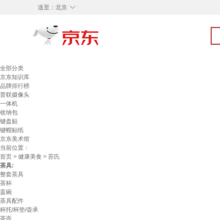
◇
送至：
北京
全部分类
京东知识库
品牌排行榜
普联摄像头
一体机
收纳包
键盘贴
键帽贴纸
京东美术馆
当前位置：
首页
>
健康美食
> 苏氏
茶具:
整套茶具
茶杯
盖碗
茶具配件
杯托/杯垫/壶承
茶壶