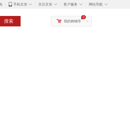
◇
◇
◇
◇
购
手机京东
关注京东
客户服务
网站导航
0
搜索
我的购物车
>