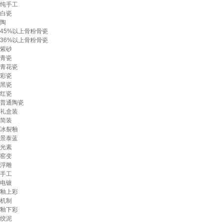
纯手工
白瓷
陶
45%以上骨粉骨瓷
36%以上骨粉骨瓷
紫砂
青瓷
青花瓷
彩瓷
黑瓷
红瓷
普通陶瓷
礼盒装
简装
冰裂釉
景泰蓝
光素
窑变
浮雕
手工
电镀
釉上彩
机制
釉下彩
绞泥