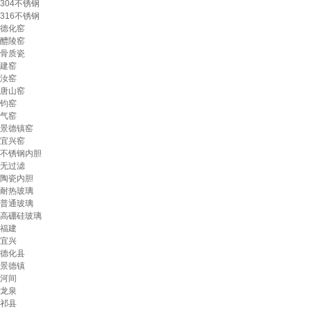
304不锈钢
316不锈钢
德化窑
醴陵窑
骨质瓷
建窑
汝窑
唐山窑
钧窑
气窑
景德镇窑
宜兴窑
不锈钢内胆
无过滤
陶瓷内胆
耐热玻璃
普通玻璃
高硼硅玻璃
福建
宜兴
德化县
景德镇
河间
龙泉
祁县