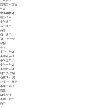
儿童英语
高职高专英语
更多
中小学教辅:
课外读物
小学通用
高中通用
高考
初中通用
初一/七年级
字帖
中考
小学三年级
小学四年级
小学五年级
小学一年级
小学六年级
初二/八年级
初三/九年级
中小学工具书
小学二年级
高三
幼小衔接
小学升初中
高二