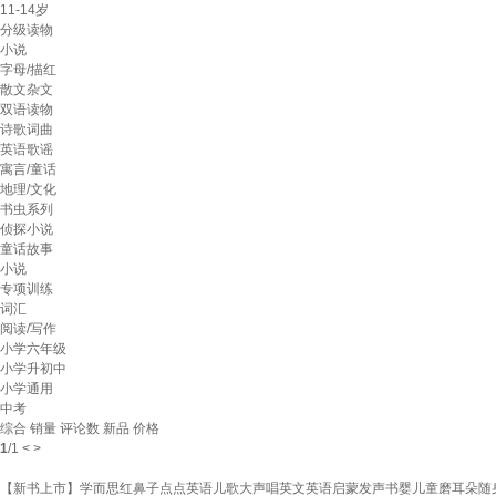
11-14岁
分级读物
小说
字母/描红
散文杂文
双语读物
诗歌词曲
英语歌谣
寓言/童话
地理/文化
书虫系列
侦探小说
童话故事
小说
专项训练
词汇
阅读/写作
小学六年级
小学升初中
小学通用
中考
综合
销量
评论数
新品
价格
1
/
1
<
>
【新书上市】学而思红鼻子点点英语儿歌大声唱英文英语启蒙发声书婴儿童磨耳朵随身听