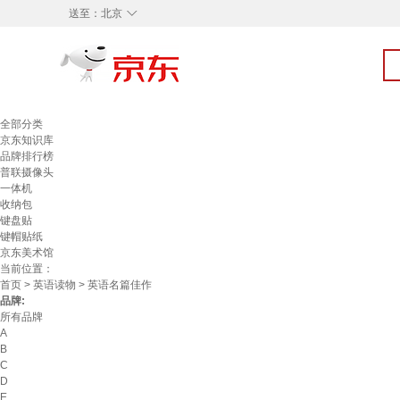
◇
送至：
北京
全部分类
京东知识库
品牌排行榜
普联摄像头
一体机
收纳包
键盘贴
键帽贴纸
京东美术馆
当前位置：
首页
>
英语读物
> 英语名篇佳作
品牌:
所有品牌
A
B
C
D
E