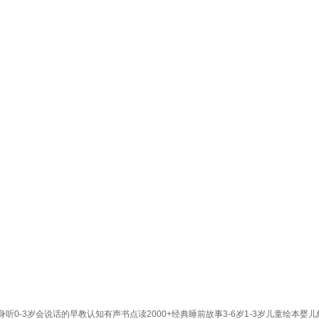
0-3岁会说话的早教认知有声书点读2000+经典睡前故事3-6岁1-3岁儿童绘本