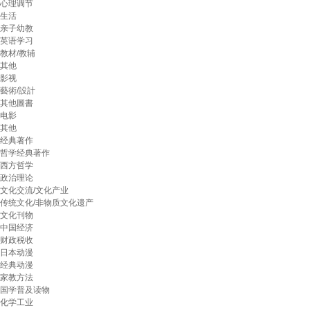
心理调节
生活
亲子幼教
英语学习
教材/教辅
其他
影视
藝術/設計
其他圖書
电影
其他
经典著作
哲学经典著作
西方哲学
政治理论
文化交流/文化产业
传统文化/非物质文化遗产
文化刊物
中国经济
财政税收
日本动漫
经典动漫
家教方法
国学普及读物
化学工业