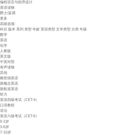
编程语言与程序设计
英语读物
爵士/蓝调
更多
高级选项:
科目
版本
系列
类型
年龄
英语类型
文学类型
分类
年级
数学
英语
化学
人教版
英文版
中英对照
有声读物
其他
赖世雄英语
新概念英语
新航道英语
听力
英语四级考试（CET-4）
口语教程
语法
英语六级考试（CET-6）
0-2岁
3-6岁
7-10岁