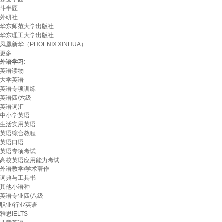
斗半匠
外研社
华东师范大学出版社
华东理工大学出版社
凤凰新华（PHOENIX XINHUA）
更多
外语学习:
英语读物
大学英语
英语专项训练
英语四/六级
英语词汇
中小学英语
生活实用英语
英语综合教程
英语口语
英语专项考试
高校英语应用能力考试
外语教学/学术著作
词典与工具书
其他小语种
英语专业四/八级
职业/行业英语
雅思IELTS