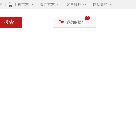
◇
◇
◇
◇
购
手机京东
关注京东
客户服务
网站导航
0
搜索
我的购物车
>