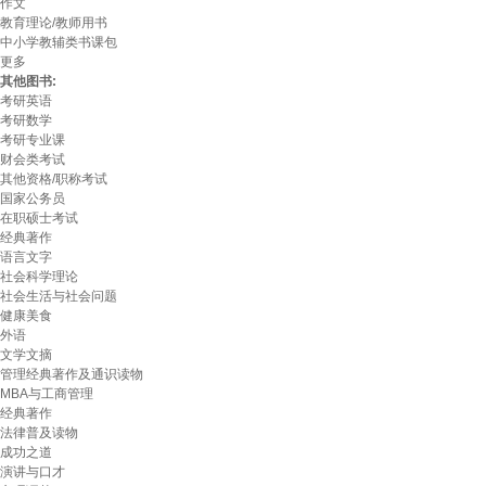
作文
教育理论/教师用书
中小学教辅类书课包
更多
其他图书:
考研英语
考研数学
考研专业课
财会类考试
其他资格/职称考试
国家公务员
在职硕士考试
经典著作
语言文字
社会科学理论
社会生活与社会问题
健康美食
外语
文学文摘
管理经典著作及通识读物
MBA与工商管理
经典著作
法律普及读物
成功之道
演讲与口才