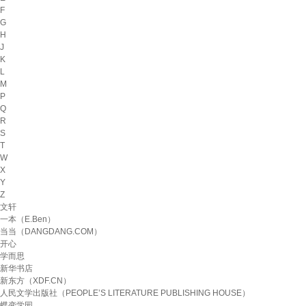
F
G
H
J
K
L
M
P
Q
R
S
T
W
X
Y
Z
文轩
一本（E.Ben）
当当（DANGDANG.COM）
开心
学而思
新华书店
新东方（XDF.CN）
人民文学出版社（PEOPLE’S LITERATURE PUBLISHING HOUSE）
蝶变学园