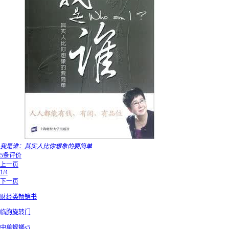
我是谁：其实人比你想象的要简单
5条评价
上一页
1/4
下一页
财经类畅销书
临朐旋转门
中单螳螂s5