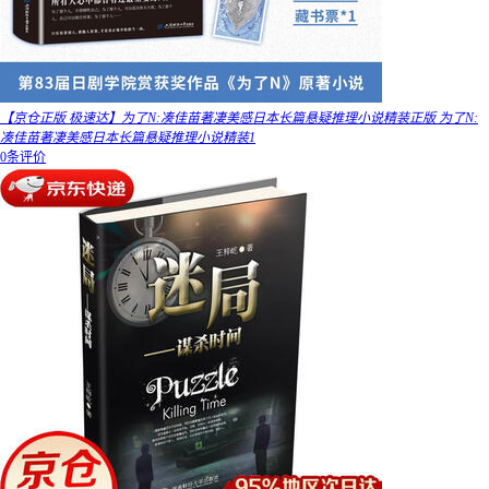
【京仓正版 极速达】为了N:凑佳苗著凄美感日本长篇悬疑推理小说精装正版 为了N:
凑佳苗著凄美感日本长篇悬疑推理小说精装1
0条评价