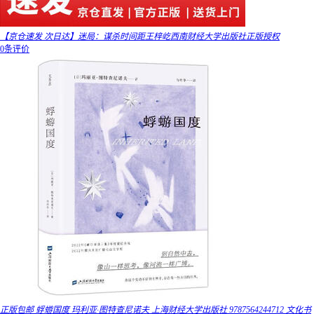
【京仓速发 次日达】迷局：谋杀时间距王梓屹西南财经大学出版社正版授权
0条评价
正版包邮 蜉蝣国度 玛利亚·图特查尼诺夫 上海财经大学出版社 9787564244712 文化书