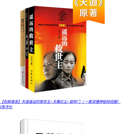
【包邮速发】天道遥远的救世主+天幕红尘+旋转门（ 一套读懂神秘财经圈）
0条评价