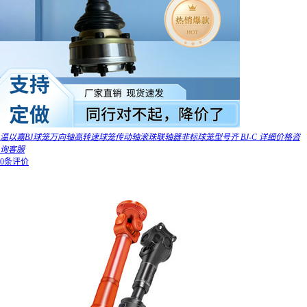
温以嘉BJ球笼万向轴高转速球笼传动轴滚珠联轴器非标球笼型号齐 BJ-C 详细价格咨
询客服
0条评价