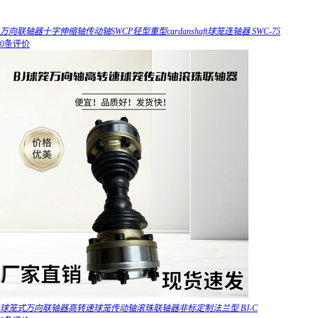
万向联轴器十字伸缩轴传动轴SWCP轻型重型cardanshaft球笼连轴器 SWC-75
0条评价
球笼式万向联轴器高转速球笼传动轴滚珠联轴器非标定制法兰型 BJ-C