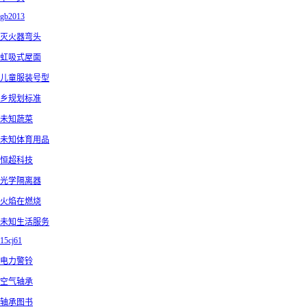
gb2013
灭火器弯头
虹吸式屋面
儿童服装号型
乡规划标准
未知蔬菜
未知体育用品
恒超科技
光学隔离器
火焰在燃烧
未知生活服务
15cj61
电力警铃
空气轴承
轴承图书