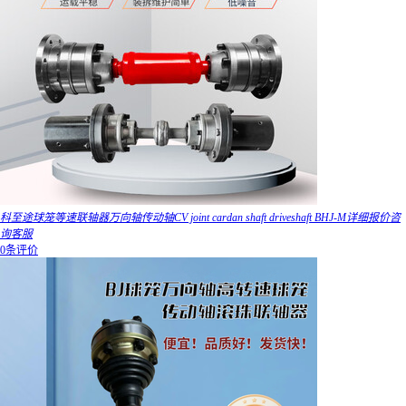
科至途球笼等速联轴器万向轴传动轴CV joint cardan shaft driveshaft BHJ-M详细报价咨
询客服
0条评价