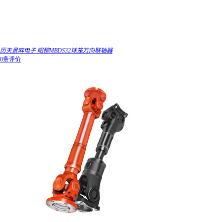
历天景麻电子 昭穆MBDS32球笼万向联轴器
0条评价