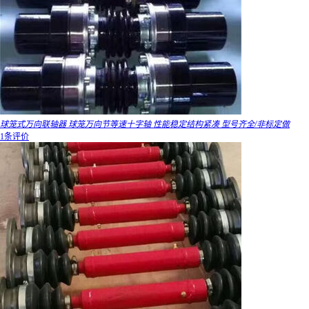
球笼式万向联轴器 球笼万向节等速十字轴 性能稳定结构紧凑 型号齐全/非标定做
1条评价