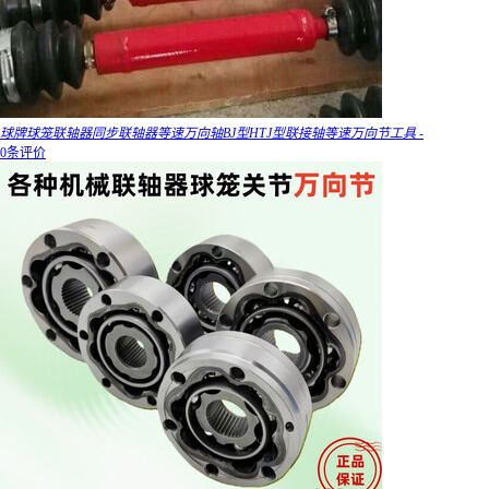
球牌球笼联轴器同步联轴器等速万向轴BJ型HTJ型联接轴等速万向节工具 -
0条评价