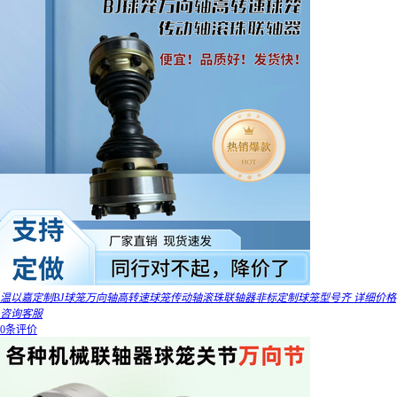
温以嘉定制BJ球笼万向轴高转速球笼传动轴滚珠联轴器非标定制球笼型号齐 详细价格
咨询客服
0条评价