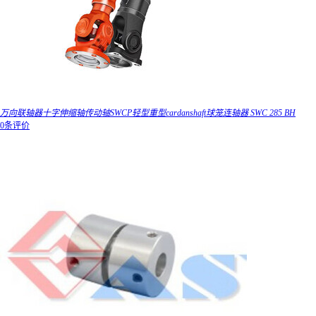
万向联轴器十字伸缩轴传动轴SWCP轻型重型cardanshaft球笼连轴器 SWC 285 BH
0条评价