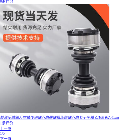
0条评价
妙普乐球笼万向轴传动轴万向联轴器连结轴万向节十字轴 ZJ100长254mm
1条评价
上一页
1/5
下一页