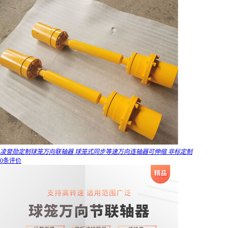
凌誉勋定制球笼万向联轴器 球笼式同步等速万向连轴器可伸缩 非标定制
0条评价