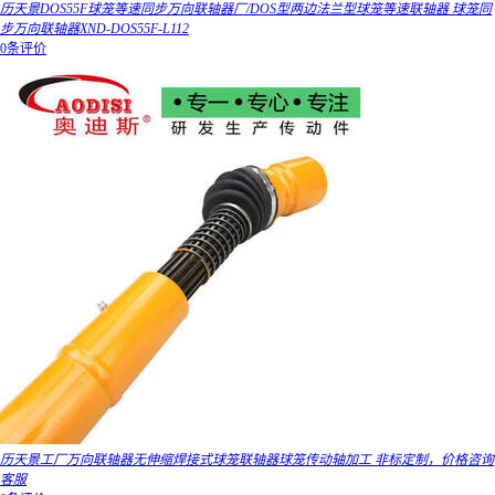
历天景DOS55F球笼等速同步万向联轴器厂/DOS型两边法兰型球笼等速联轴器 球笼同
步万向联轴器XND-DOS55F-L112
0条评价
历天景工厂万向联轴器无伸缩焊接式球笼联轴器球笼传动轴加工 非标定制，价格咨询
客服