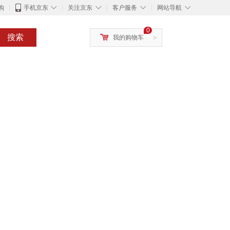
◇
◇
◇
◇
购
手机京东
关注京东
客户服务
网站导航
0
搜索
我的购物车
>