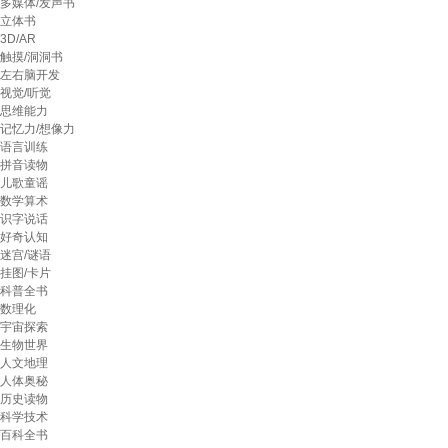
多媒体/发声书
立体书
3D/AR
触摸/洞洞书
左右脑开发
视觉/听觉
思维能力
记忆力/想像力
语言训练
拼音读物
儿歌童谣
数学算术
识字说话
好奇认知
迷宫/谜语
挂图/卡片
科普全书
数理化
宇宙探索
生物世界
人文地理
人体奥秘
历史读物
科学技术
百科全书