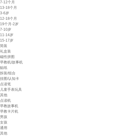
7-12个月
13-18个月
3-6岁
12-18个月
19个月-2岁
7-10岁
11-14岁
15-17岁
简装
礼盒装
磁性拼图
早教机/故事机
贴纸
拆装/组合
挂图/认知卡
点读笔
儿童手表玩具
其他
点读机
早教故事机
早教卡片机
男孩
女孩
通用
其他