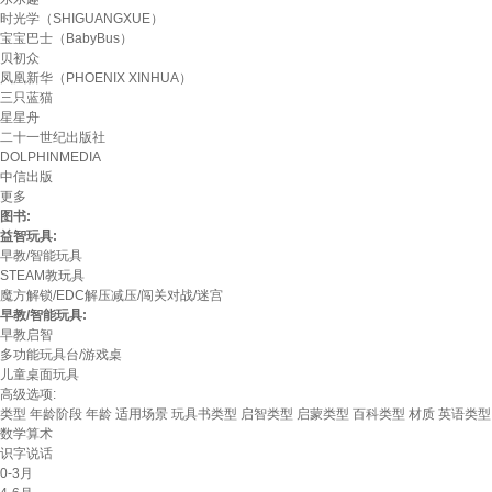
时光学（SHIGUANGXUE）
宝宝巴士（BabyBus）
贝初众
凤凰新华（PHOENIX XINHUA）
三只蓝猫
星星舟
二十一世纪出版社
DOLPHINMEDIA
中信出版
更多
图书:
益智玩具:
早教/智能玩具
STEAM教玩具
魔方解锁/EDC解压减压/闯关对战/迷宫
早教/智能玩具:
早教启智
多功能玩具台/游戏桌
儿童桌面玩具
高级选项:
类型
年龄阶段
年龄
适用场景
玩具书类型
启智类型
启蒙类型
百科类型
材质
英语类型
数学算术
识字说话
0-3月