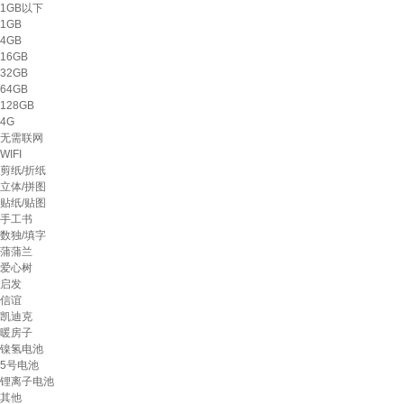
1GB以下
1GB
4GB
16GB
32GB
64GB
128GB
4G
无需联网
WIFI
剪纸/折纸
立体/拼图
贴纸/贴图
手工书
数独/填字
蒲蒲兰
爱心树
启发
信谊
凯迪克
暖房子
镍氢电池
5号电池
锂离子电池
其他