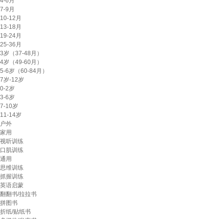
4-6月
7-9月
10-12月
13-18月
19-24月
25-36月
3岁（37-48月）
4岁（49-60月）
5-6岁（60-84月）
7岁-12岁
0-2岁
3-6岁
7-10岁
11-14岁
户外
家用
视听训练
口肌训练
通用
思维训练
抓握训练
英语启蒙
翻翻书/拉拉书
拼图书
折纸/贴纸书