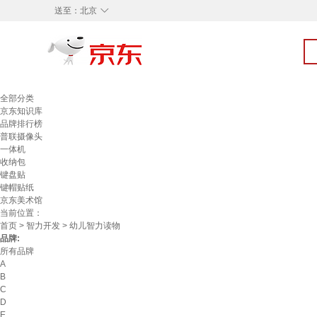
◇
送至：
北京
全部分类
京东知识库
品牌排行榜
普联摄像头
一体机
收纳包
键盘贴
键帽贴纸
京东美术馆
当前位置：
首页
>
智力开发
> 幼儿智力读物
品牌:
所有品牌
A
B
C
D
E