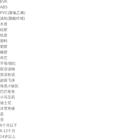
EVA
ABS
PVC(聚氯乙烯)
涤纶(聚酯纤维)
木质
硅胶
纸质
塑料
塑胶
橡胶
布艺
字母/描红
双语读物
英语歌谣
超级飞侠
海底小纵队
巴巴爸爸
小马宝莉
迪士尼
冰雪奇缘
是
否
6个月以下
6-12个月
14岁以上