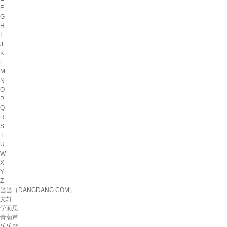
F
G
H
I
J
K
L
M
N
O
P
Q
R
S
T
U
W
X
Y
Z
当当（DANGDANG.COM）
文轩
学而思
青葫芦
乐乐趣