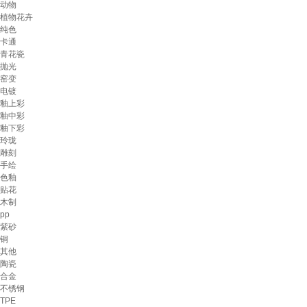
动物
植物花卉
纯色
卡通
青花瓷
抛光
窑变
电镀
釉上彩
釉中彩
釉下彩
玲珑
雕刻
手绘
色釉
贴花
木制
pp
紫砂
铜
其他
陶瓷
合金
不锈钢
TPE