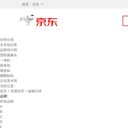
◇
送至：
北京
全部分类
京东知识库
品牌排行榜
普联摄像头
一体机
收纳包
键盘贴
键帽贴纸
京东美术馆
当前位置：
首页
>
贸易经济
> 饭碗打碎
品牌:
所有品牌
A
B
C
D
E