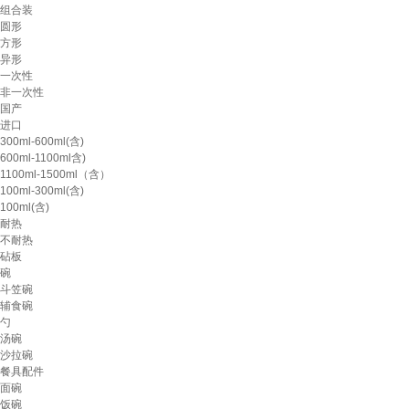
组合装
圆形
方形
异形
一次性
非一次性
国产
进口
300ml-600ml(含)
600ml-1100ml含)
1100ml-1500ml（含）
100ml-300ml(含)
100ml(含)
耐热
不耐热
砧板
碗
斗笠碗
辅食碗
勺
汤碗
沙拉碗
餐具配件
面碗
饭碗