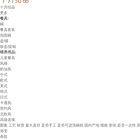
十月结晶
更多
餐具:
碗
餐具套装
泡面碗
盘/碟
饭盒/提锅
喂养用品:
儿童餐具
风格:
奶油风
中式
欧式
美式
韩式
日式
卡通风
简约风
北欧风
高级选项:
图案
工艺
材质
最大直径
是否手工
是否可进洗碗机
国内产地
规格
形状
是否一次性
渐变
条纹