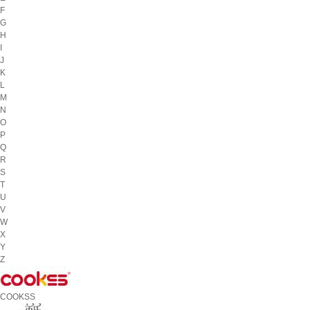
F
G
H
I
J
K
L
M
N
O
P
Q
R
S
T
U
V
W
X
Y
Z
COOKSS