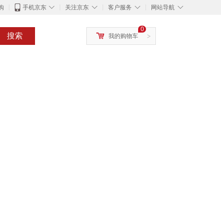
◇
◇
◇
◇
购
手机京东
关注京东
客户服务
网站导航
0
搜索
我的购物车
>