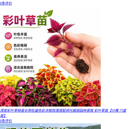
0条评价
茂密彩叶草秧苗长势旺盛色彩浓郁院落搭配烘托靓丽园林景致 彩叶草苗【10棵 穴盘
苗】
0条评价