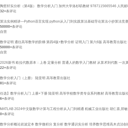
陶哲轩实分析（第4版） 数学分析入门 加州大学洛杉矶教材 9787115665546 人民邮
32+
条评论
算法实例精讲—Python语言实现 python从入门到实践算法基础导论算法小抄算
50000+
条评论
自营
数学证明 通往高等数学的阶梯 第四4版+数学分析 证明入门 第六6版 高等教育出版社
50000+
条评论
自营
2026新书 欧拉代数原本：上卷 定量分析 普通人的数学入门教材 从算术到代数 一次
22+
条评论
数学分析入门（上册） 陆亚明 高等教育出版社
81+
条评论
任选】数学分析入门 上册+下册 陆亚明 高等学校数学类专业系列教材 高等教育出版
6+
条评论
MATLAB 2024中文版数学计算与工程分析从入门到精通 机械工业出版社 胡仁喜,郑敏
0+
条评论
数学分析概论岩波定本 数学微积分 复分析 数学通识实分析 培养数学思维高木贞治