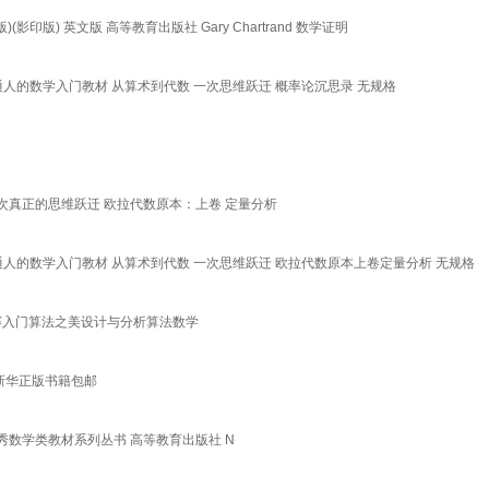
印版) 英文版 高等教育出版社 Gary Chartrand 数学证明
普通人的数学入门教材 从算术到代数 一次思维跃迁 概率论沉思录 无规格
次真正的思维跃迁 欧拉代数原本：上卷 定量分析
普通人的数学入门教材 从算术到代数 一次思维跃迁 欧拉代数原本上卷定量分析 无规格
法竞赛入门算法之美设计与分析算法数学
 新华正版书籍包邮
 海外优秀数学类教材系列丛书 高等教育出版社 N