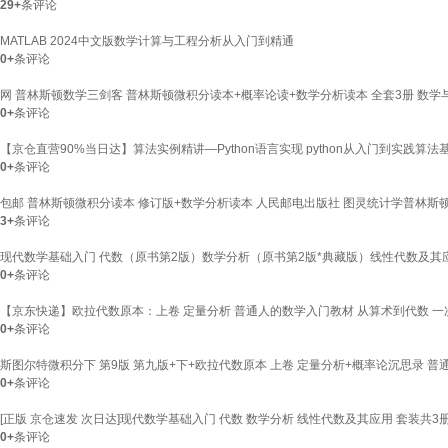
29+
条评论
MATLAB 2024中文版数学计算与工程分析从入门到精通
0+
条评论
网 普林斯顿数学三剑客 普林斯顿微积分读本+概率论读+数学分析读本 全套3册 数
0+
条评论
【京仓直营90%当日达】算法实例精讲—Python语言实现 python从入门到实践
0+
条评论
包邮 普林斯顿微积分读本 修订版+数学分析读本 人民邮电出版社 图灵统计学普林斯
3+
条评论
现代数学基础入门 代数（原书第2版）数学分析（原书第2版*典藏版）线性代数及其
0+
条评论
【京东快递】欧拉代数原本：上卷 定量分析 普通人的数学入门教材 从算术到代数 一
0+
条评论
斯图尔特微积分下 第9版 第九版+下+欧拉代数原本 上卷 定量分析+概率论沉思录 普
0+
条评论
[正版 京仓速发 次日达]现代数学基础入门 代数 数学分析 线性代数及其应用 套装共3册京
0+
条评论