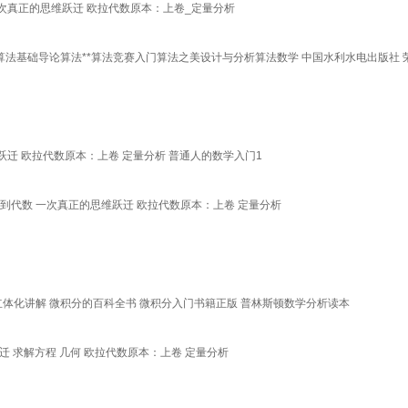
一次真正的思维跃迁 欧拉代数原本：上卷_定量分析
到实践算法基础导论算法**算法竞赛入门算法之美设计与分析算法数学 中国水利水电出版社
跃迁 欧拉代数原本：上卷 定量分析 普通人的数学入门1
术到代数 一次真正的思维跃迁 欧拉代数原本：上卷 定量分析
学立体化讲解 微积分的百科全书 微积分入门书籍正版 普林斯顿数学分析读本
迁 求解方程 几何 欧拉代数原本：上卷 定量分析