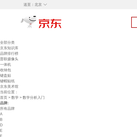
◇
送至：
北京
全部分类
京东知识库
品牌排行榜
普联摄像头
一体机
收纳包
键盘贴
键帽贴纸
京东美术馆
当前位置：
首页
>
数学
> 数学分析入门
品牌:
所有品牌
A
B
D
E
F