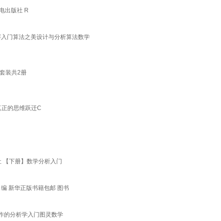
电出版社 R
法竞赛入门算法之美设计与分析算法数学
 套装共2册
真正的思维跃迁C
社 【下册】数学分析入门
 编 新华正版书籍包邮 图书
创作的分析学入门图灵数学