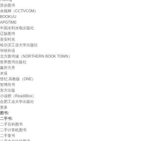
异步图书
央视网（CCTVCOM）
BOOKUU
APGTIME
中国水利水电出版社
辽版图书
吾安时光
哈尔滨工业大学出版社
华研外语
北方图书城（NORTHERN BOOK TOWN）
世界图书出版社
鑫所方舟
木垛
世纪 高教版（ONE）
智博尚书
东方出版
小读榜（ReadiBox）
合肥工业大学出版社
更多
图书:
二手书:
二手百科图书
二手计算机图书
二手童书