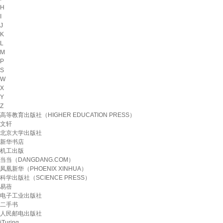
H
I
J
K
L
M
P
S
W
X
Y
Z
高等教育出版社（HIGHER EDUCATION PRESS）
文轩
北京大学出版社
新华书店
机工出版
当当（DANGDANG.COM）
凤凰新华（PHOENIX XINHUA）
科学出版社（SCIENCE PRESS）
易蓓
电子工业出版社
二手书
人民邮电出版社
iTuring