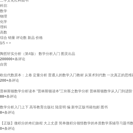
二手文化社科图书
科目:
数学
物理
化学
理科
高数
综合
销量
评论数
新品
价格
1
/
5
<
>
陶哲轩实分析（第4版） 数学分析入门 图灵出品
200000+
条评论
自营
欧拉代数原本：上卷 定量分析 普通人的数学入门教材 从算术到代数 一次真正的思维
200+
条评论
普林斯顿数学分析读本 "普林斯顿读本"三剑客之数学分析 普林斯顿数学从入门到进阶
88+
条评论
数学分析入门上下 高等教育出版社 陆亚明 编 新华正版书籍包邮 图书
8+
条评论
【正版】微积分的奇幻旅程 大上丈彦 简单微积分领悟数学的本质数学系辅导习题书
0+
条评论