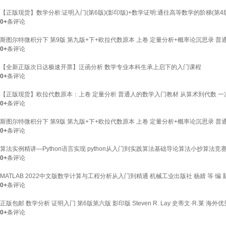
【正版现货】数学分析:证明入门(第6版)(影印版)+数学证明:通往高等数学的阶梯(第4版)(影
0+
条评论
斯图尔特微积分下 第9版 第九版+下+欧拉代数原本 上卷 定量分析+概率论沉思录 
0+
条评论
【全新正版次日达极速开票】泛函分析 数学专业本科生承上启下的入门课程
0+
条评论
【正版现货】欧拉代数原本：上卷 定量分析 普通人的数学入门教材 从算术到代数 一
0+
条评论
斯图尔特微积分下 第9版 第九版+下+欧拉代数原本 上卷 定量分析+概率论沉思录 
0+
条评论
算法实例精讲—Python语言实现 python从入门到实践算法基础导论算法小抄算
0+
条评论
MATLAB 2022中文版数学计算与工程分析从入门到精通 机械工业出版社 杨婧 等 编
0+
条评论
正版包邮 数学分析 证明入门 第6版第六版 影印版 Steven R. Lay 史蒂文·R.莱
0+
条评论