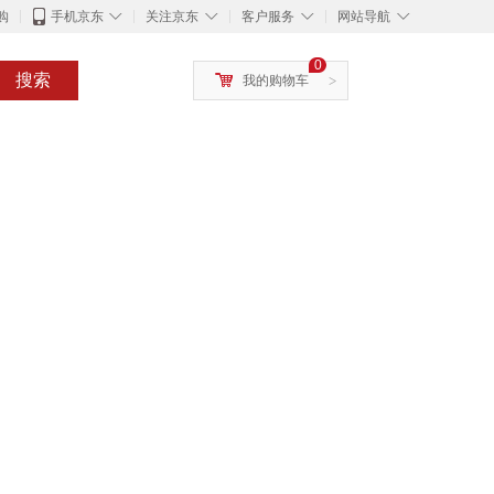
◇
◇
◇
◇
购
手机京东
关注京东
客户服务
网站导航
0
搜索
我的购物车
>