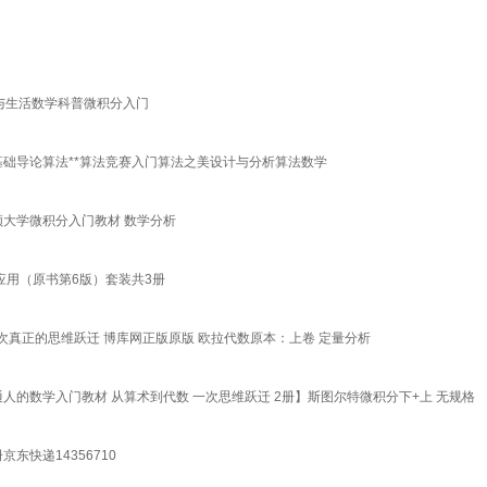
学与生活数学科普微积分入门
算法基础导论算法**算法竞赛入门算法之美设计与分析算法数学
顿大学微积分入门教材 数学分析
应用（原书第6版）套装共3册
次真正的思维跃迁 博库网正版原版 欧拉代数原本：上卷 定量分析
通人的数学入门教材 从算术到代数 一次思维跃迁 2册】斯图尔特微积分下+上 无规格
东快递14356710