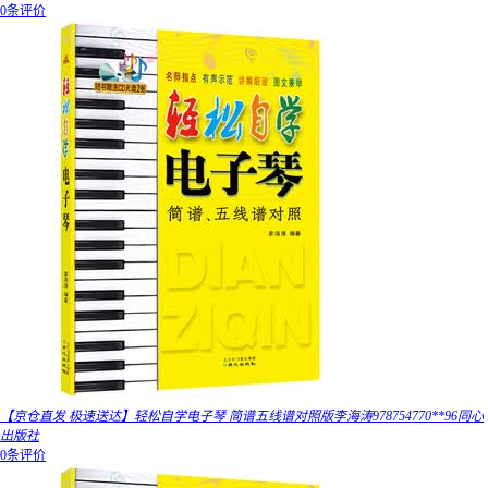
0条评价
【京仓直发 极速送达】轻松自学电子琴 简谱五线谱对照版李海涛978754770**96同心
出版社
0条评价