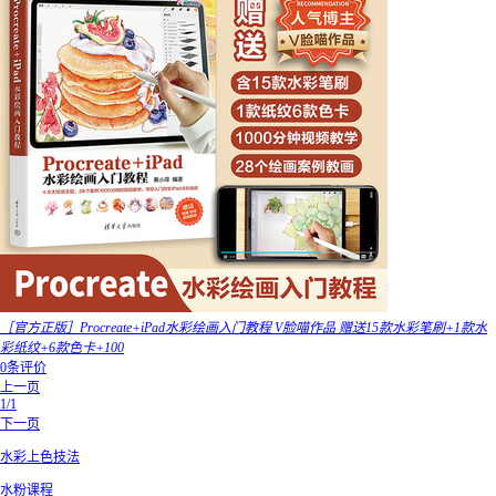
［官方正版］Procreate+iPad水彩绘画入门教程 V脸喵作品 赠送15款水彩笔刷+1款水
彩纸纹+6款色卡+100
0条评价
上一页
1/1
下一页
水彩上色技法
水粉课程