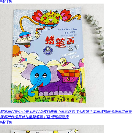
0条评价
蜡笔画起步少儿美术新起点教材未来小画家赵锦飞水彩笔手工画线描画卡通画绘画步
骤解析作品赏析儿童简笔画书籍 蜡笔画起步
0条评价