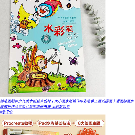
蜡笔画起步少儿美术新起点教材未来小画家赵锦飞水彩笔手工画线描画卡通画绘画步
骤解析作品赏析儿童简笔画书籍 水彩笔起步
0条评价