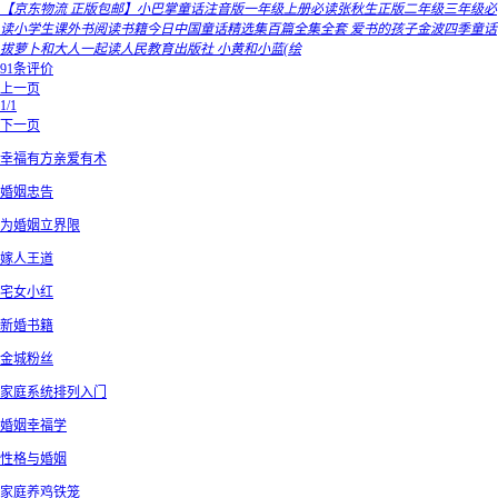
【京东物流 正版包邮】小巴掌童话注音版一年级上册必读张秋生正版二年级三年级必
读小学生课外书阅读书籍今日中国童话精选集百篇全集全套 爱书的孩子金波四季童话
拔萝卜和大人一起读人民教育出版社 小黄和小蓝(绘
91条评价
上一页
1/1
下一页
幸福有方亲爱有术
婚姻忠告
为婚姻立界限
嫁人王道
宅女小红
新婚书籍
金城粉丝
家庭系统排列入门
婚姻幸福学
性格与婚姻
家庭养鸡铁笼