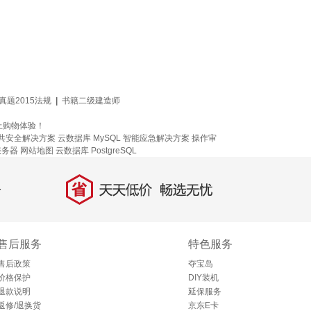
真题2015法规
|
书籍二级建造师
上购物体验！
共安全解决方案
云数据库 MySQL
智能应急解决方案
操作审
服务器
网站地图
云数据库 PostgreSQL
省
天天低价，畅选无忧
售后服务
特色服务
售后政策
夺宝岛
价格保护
DIY装机
退款说明
延保服务
返修/退换货
京东E卡