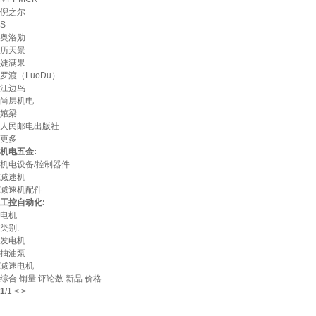
倪之尔
S
奥洛勋
历天景
婕满果
罗渡（LuoDu）
江边鸟
尚层机电
婠梁
人民邮电出版社
更多
机电五金:
机电设备/控制器件
减速机
减速机配件
工控自动化:
电机
类别:
发电机
抽油泵
减速电机
综合
销量
评论数
新品
价格
1
/
1
<
>