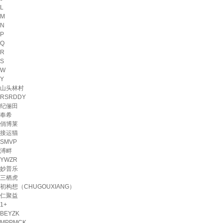
L
M
N
P
Q
R
S
W
Y
山头林村
RSRDDY
纪俪田
奉希
俏博莱
接运猫
SMVP
溥畔
YWZR
妙普乐
三栖虎
初构想（CHUGOUXIANG）
仁聚益
1+
BEYZK
MPPMCK