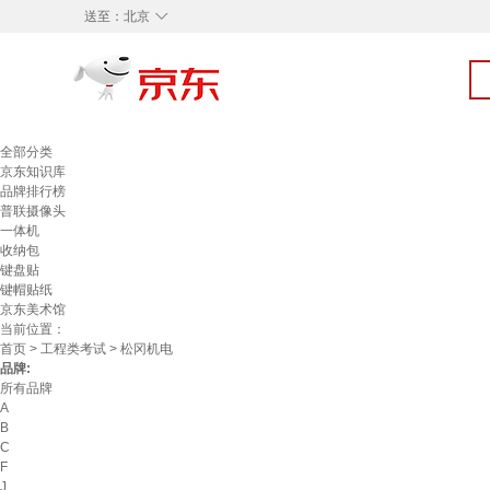
◇
送至：
北京
全部分类
京东知识库
品牌排行榜
普联摄像头
一体机
收纳包
键盘贴
键帽贴纸
京东美术馆
当前位置：
首页
>
工程类考试
> 松冈机电
品牌:
所有品牌
A
B
C
F
J