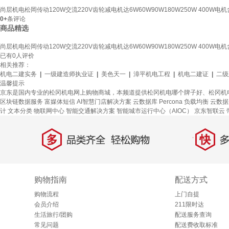
尚层机电松岡传动120W交流220V齿轮减电机达6W60W90W180W250W 400W电
0+
条评论
商品精选
尚层机电松岡传动120W交流220V齿轮减电机达6W60W90W180W250W 400W电
已有
0
人评价
相关推荐：
机电二建实务
|
一级建造师执业证
|
美色天一
|
漳平机电工程
|
机电二建证
|
二级
温馨提示
京东是国内专业的松冈机电网上购物商城，本频道提供松冈机电哪个牌子好、松冈机
区块链数据服务
富媒体短信
AI智慧门店解决方案
云数据库 Percona
负载均衡
云数据库
计
文本分类
物联网中心
智能交通解决方案
智能城市运行中心（AIOC）
京东智联云
多
快
品类齐全，轻松购物
多仓
购物指南
配送方式
购物流程
上门自提
会员介绍
211限时达
生活旅行/团购
配送服务查询
常见问题
配送费收取标准