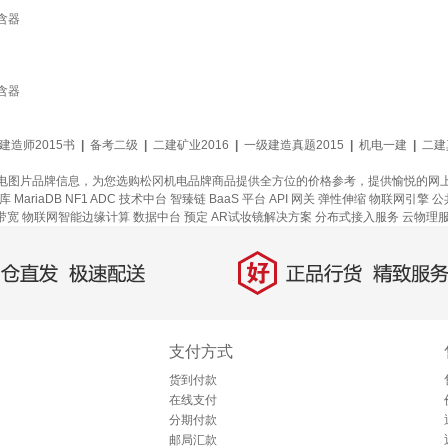
机含器
机含器
建造师2015书
|
备考二级
|
二建矿业2016
|
一级建造真题2015
|
机电一建
|
二建
电图片品牌信息，为您选购松冈机电品牌商品提供全方位的价格参考，提供愉悦的网
 MariaDB
NF1 ADC
技术中台
智臻链 BaaS 平台
API 网关
弹性伸缩
物联网引擎
公
带宽
物联网智能边缘计算
数据中台
预定
AR试妆镜解决方案
分布式接入服务
云物理
好
直发，极速配送
正品行货，精致服务
支付方式
货到付款
在线支付
分期付款
邮局汇款