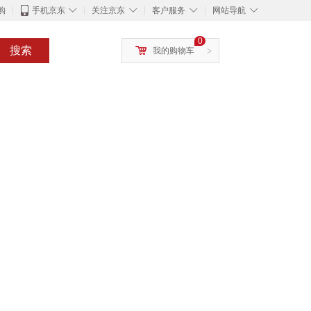
◇
◇
◇
◇
购
手机京东
关注京东
客户服务
网站导航
0
搜索
我的购物车
>