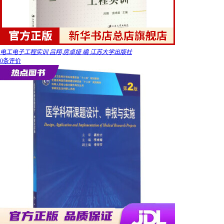
电工电子工程实训 吕翔,房卓娅 编 江苏大学出版社
0条评价