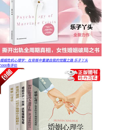
婚姻危机心理学：在背叛中重建自我的觉醒之路 乐子丫头
5000条评价