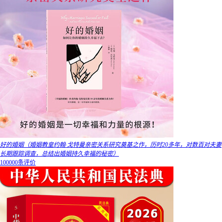
好的婚姻（婚姻教皇约翰·戈特曼亲密关系研究奠基之作，历时20多年，对数百对夫妻
长期跟踪调查，总结出婚姻持久幸福的秘密）
100000条评价