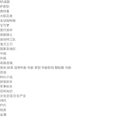
85成新
IP类型:
奥特曼
火影忍者
名侦探柯南
宝可梦
蛋仔派对
假面骑士
迷你特工队
鬼灭之刃
国家及地区:
中国
外国
高级选项:
类别
材质
适用年龄
年龄
类型
年龄阶段
颗粒数
功效
其他
科幻小说
拼装积木
军事积木
百科知识
文化交流/文化产业
ABS
PVC
纸质
金属