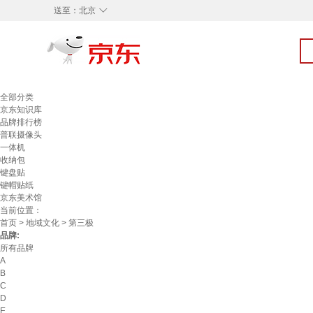
◇
送至：
北京
全部分类
京东知识库
品牌排行榜
普联摄像头
一体机
收纳包
键盘贴
键帽贴纸
京东美术馆
当前位置：
首页
>
地域文化
> 第三极
品牌:
所有品牌
A
B
C
D
E