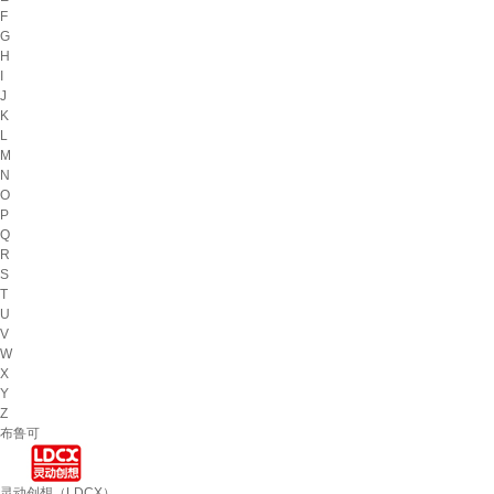
F
G
H
I
J
K
L
M
N
O
P
Q
R
S
T
U
V
W
X
Y
Z
布鲁可
灵动创想（LDCX）