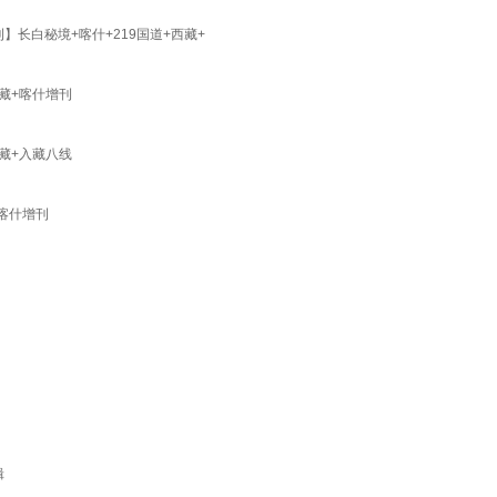
】长白秘境+喀什+219国道+西藏+
西藏+喀什增刊
西藏+入藏八线
+喀什增刊
辑