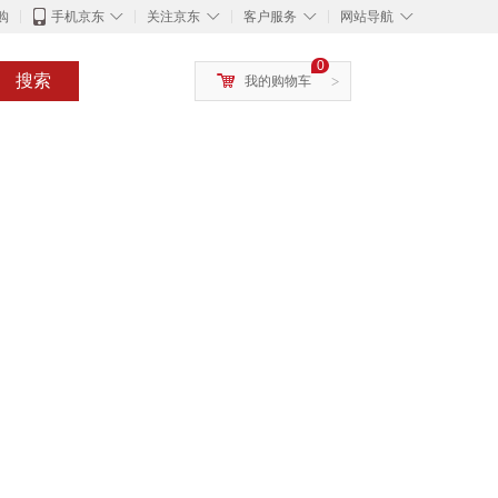
◇
◇
◇
◇
购
手机京东
关注京东
客户服务
网站导航
0
搜索
我的购物车
>