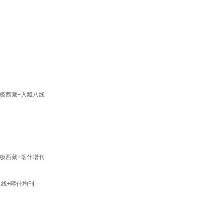
三极西藏+入藏八线
三极西藏+喀什增刊
八线+喀什增刊