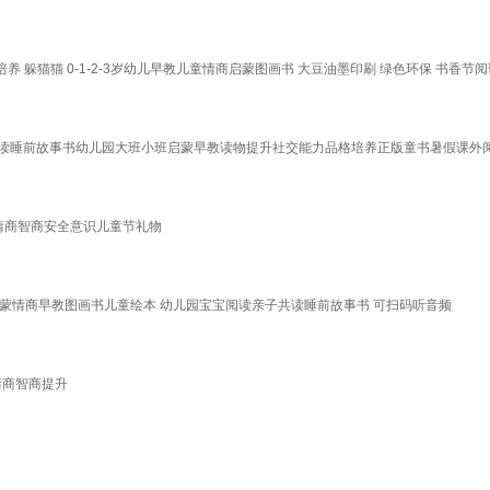
 躲猫猫 0-1-2-3岁幼儿早教儿童情商启蒙图画书 大豆油墨印刷 绿色环保 书香节
亲子共读睡前故事书幼儿园大班小班启蒙早教读物提升社交能力品格培养正版童书暑假课外
情商智商安全意识儿童节礼物
社交启蒙情商早教图画书儿童绘本 幼儿园宝宝阅读亲子共读睡前故事书 可扫码听音频
情商智商提升