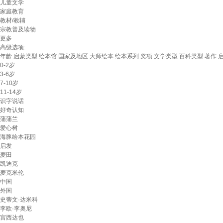
儿童文学
家庭教育
教材/教辅
宗教普及读物
更多
高级选项:
年龄
启蒙类型
绘本馆
国家及地区
大师绘本
绘本系列
奖项
文学类型
百科类型
著作
0-2岁
3-6岁
7-10岁
11-14岁
识字说话
好奇认知
蒲蒲兰
爱心树
海豚绘本花园
启发
麦田
凯迪克
麦克米伦
中国
外国
史蒂文·达米科
李欧·李奥尼
宫西达也