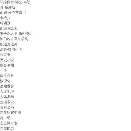
玛格丽特·怀兹·布朗
莫·威廉斯
山姆·麦克布雷尼
卡梅拉
聪明豆
凯迪克金奖
丰子恺儿童图画书奖
陈伯吹儿童文学奖
凯迪克银奖
成长/校园小说
桥梁书
历史小说
拼音读物
小说
散文诗歌
数理化
生物世界
人文地理
人体奥秘
生活常识
百科全书
红星照耀中国
昆虫记
左右脑开发
思维能力