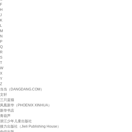
F
H
J
K
L
M
N
P
Q
R
S
T
W
X
Y
Z
当当（DANGDANG.COM）
文轩
三只蓝猫
凤凰新华（PHOENIX XINHUA）
新华书店
青葫芦
浙江少年儿童出版社
接力出版社（Jieli Publishing House）
中信出版