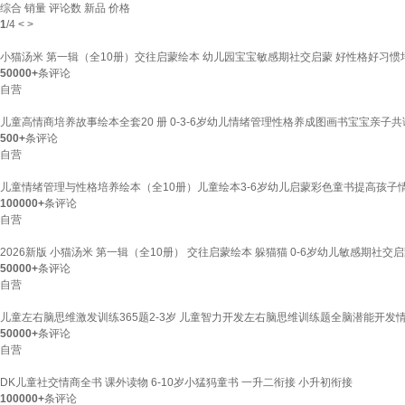
综合
销量
评论数
新品
价格
1
/
4
<
>
小猫汤米 第一辑（全10册）交往启蒙绘本 幼儿园宝宝敏感期社交启蒙 好性格好习惯培养
50000+
条评论
自营
儿童高情商培养故事绘本全套20 册 0-3-6岁幼儿情绪管理性格养成图画书宝宝
500+
条评论
自营
儿童情绪管理与性格培养绘本（全10册）儿童绘本3-6岁幼儿启蒙彩色童书提高孩子
100000+
条评论
自营
2026新版 小猫汤米 第一辑（全10册） 交往启蒙绘本 躲猫猫 0-6岁幼儿敏感期
50000+
条评论
自营
儿童左右脑思维激发训练365题2-3岁 儿童智力开发左右脑思维训练题全脑潜能开发
50000+
条评论
自营
DK儿童社交情商全书 课外读物 6-10岁小猛犸童书 一升二衔接 小升初衔接
100000+
条评论