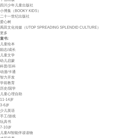
四川少年儿童出版社
小博集（BOOKY KIDS）
二十一世纪出版社
爱心树
禹田文化传媒（UTOP SPREADING SPLENDID CULTURE）
更多
童书:
儿童绘本
励志/成长
儿童文学
幼儿启蒙
科普/百科
动漫/卡通
智力开发
学前教育
历史/国学
儿童心理自助
11-14岁
3-6岁
少儿英语
手工/游戏
玩具书
7-10岁
儿童AI智能伴读读物