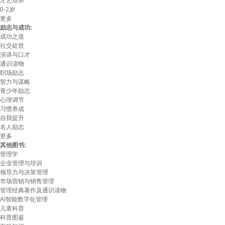
才艺培养
0-2岁
更多
励志与成功:
成功之道
社交处世
演讲与口才
通识读物
职场励志
智力与谋略
青少年励志
心理调节
习惯养成
自我提升
名人励志
更多
其他图书:
管理学
企业管理与培训
领导力与决策管理
市场营销与销售管理
管理经典著作及通识读物
AI智能数字化管理
儿童科普
科普图鉴