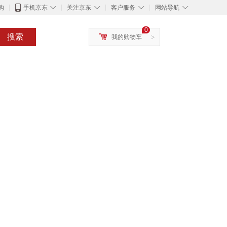
◇
◇
◇
◇
购
手机京东
关注京东
客户服务
网站导航
0
搜索
我的购物车
>