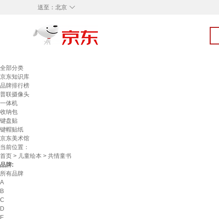
◇
送至：
北京
全部分类
京东知识库
品牌排行榜
普联摄像头
一体机
收纳包
键盘贴
键帽贴纸
京东美术馆
当前位置：
首页
>
儿童绘本
> 共情童书
品牌:
所有品牌
A
B
C
D
E