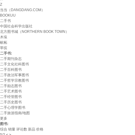
Z
当当（DANGDANG.COM）
BOOKUU
二手书
中国社会科学出版社
北方图书城（NORTHERN BOOK TOWN）
木垛
献柘
莘缤
二手书:
二手期刊杂志
二手文化社科图书
二手百科图书
二手政治军事图书
二手哲学宗教图书
二手励志图书
二手艺术图书
二手经管图书
二手历史图书
二手心理学图书
二手旅游指南/地图
更多
图书:
综合
销量
评论数
新品
价格
1
/
2
<
>