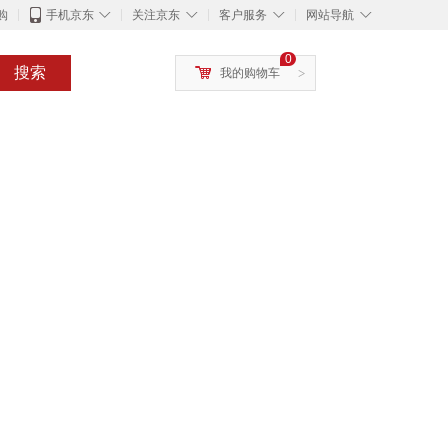
◇
◇
◇
◇
购
手机京东
关注京东
客户服务
网站导航
0
搜索
我的购物车
>