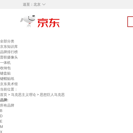
◇
送至：
北京
全部分类
京东知识库
品牌排行榜
普联摄像头
一体机
收纳包
键盘贴
键帽贴纸
京东美术馆
当前位置：
首页
>
马克思主义理论
> 思想巨人马克思
品牌:
所有品牌
B
D
E
M
X