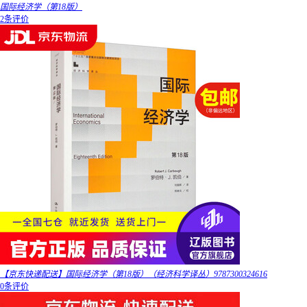
国际经济学（第18版）
2条评价
【京东快递配送】国际经济学（第18版）（经济科学译丛）9787300324616
0条评价