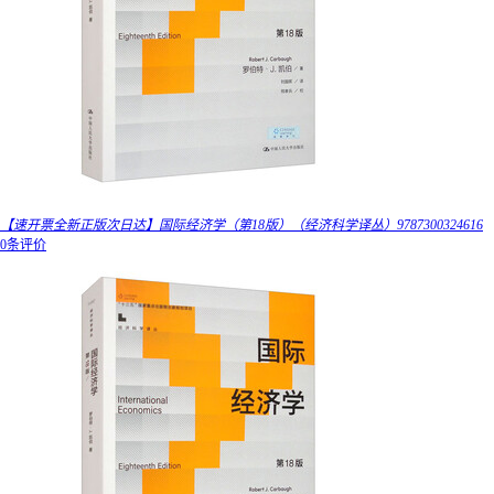
【速开票全新正版次日达】国际经济学（第18版）（经济科学译丛）9787300324616
0条评价