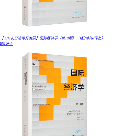
【95%次日达可开发票】国际经济学（第18版）（经济科学译丛）
0条评价