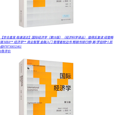
【京仓直发 极速送达】国际经济学（第18版）（经济科学译丛） 值得反复读 经管畅
销 MBA** 经济学** 商业智慧 金融入门 管理者枕边书 畅销书排行榜[美]罗伯特*J.凯
伯978730032461
0条评价