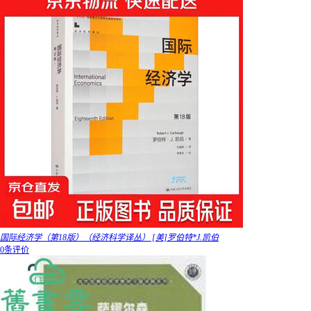
国际经济学（第18版）（经济科学译丛） [美]罗伯特*J.凯伯
0条评价