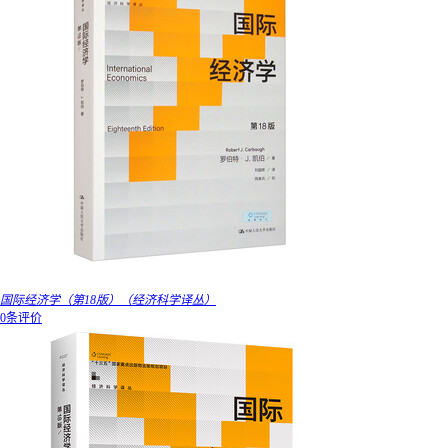
国际经济学（第18版）（经济科学译丛）
0条评价