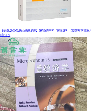
【全新正版明日达极速发票】国际经济学（第18版）（经济科学译丛）
0条评价