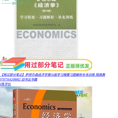
【用过部分笔记】萨缪尔森经济学第18版学习精要习题解析补充训练 翔高教
9787564208882 旧书云书籍
0条评价