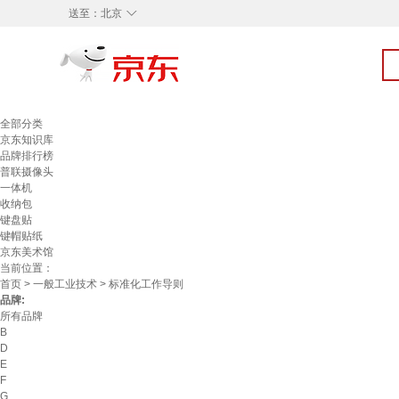
◇
送至：
北京
全部分类
京东知识库
品牌排行榜
普联摄像头
一体机
收纳包
键盘贴
键帽贴纸
京东美术馆
当前位置：
首页
>
一般工业技术
> 标准化工作导则
品牌:
所有品牌
B
D
E
F
G