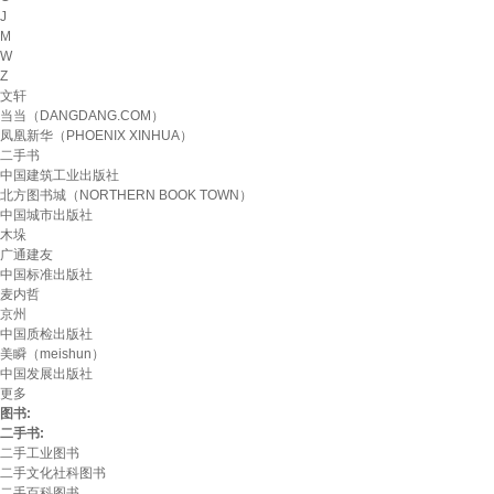
J
M
W
Z
文轩
当当（DANGDANG.COM）
凤凰新华（PHOENIX XINHUA）
二手书
中国建筑工业出版社
北方图书城（NORTHERN BOOK TOWN）
中国城市出版社
木垛
广通建友
中国标准出版社
麦内哲
京州
中国质检出版社
美瞬（meishun）
中国发展出版社
更多
图书:
二手书:
二手工业图书
二手文化社科图书
二手百科图书