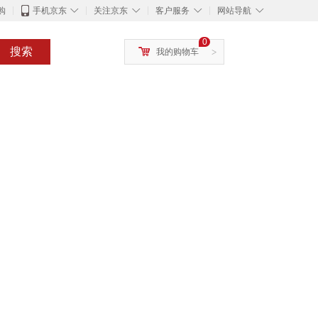
◇
◇
◇
◇
购
手机京东
关注京东
客户服务
网站导航
0
搜索
我的购物车
>