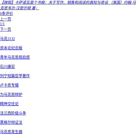
【微瑕】卡萨诺瓦是个书痴：关于写作、销售和阅读的真知与奇谈 （美国）约翰·马
克思韦尔·汉密尔顿 著；
0条评价
上一页
1/1
下一页
马克3132
资本论纪念版
青年马克思观后感
石川康宏
列宁短篇哲学著作
卢卡奇专辑
为马克思辩护
精神交往论
法兰西阶级斗争
黑格尔辩证法
马克思发生器