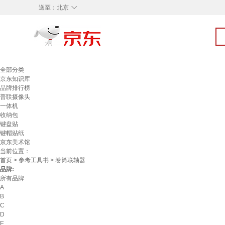
◇
送至：
北京
全部分类
京东知识库
品牌排行榜
普联摄像头
一体机
收纳包
键盘贴
键帽贴纸
京东美术馆
当前位置：
首页
>
参考工具书
> 卷筒联轴器
品牌:
所有品牌
A
B
C
D
E