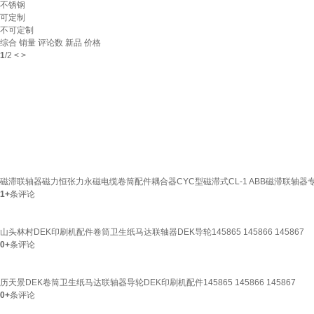
不锈钢
可定制
不可定制
综合
销量
评论数
新品
价格
1
/
2
<
>
磁滞联轴器磁力恒张力永磁电缆卷筒配件耦合器CYC型磁滞式CL-1 ABB磁滞联轴器
1+
条评论
山头林村DEK印刷机配件卷筒卫生纸马达联轴器DEK导轮145865 145866 145867
0+
条评论
历天景DEK卷筒卫生纸马达联轴器导轮DEK印刷机配件145865 145866 145867
0+
条评论