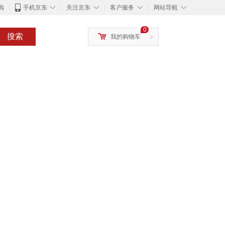
◇
◇
◇
◇
购
手机京东
关注京东
客户服务
网站导航
0
搜索
我的购物车
>