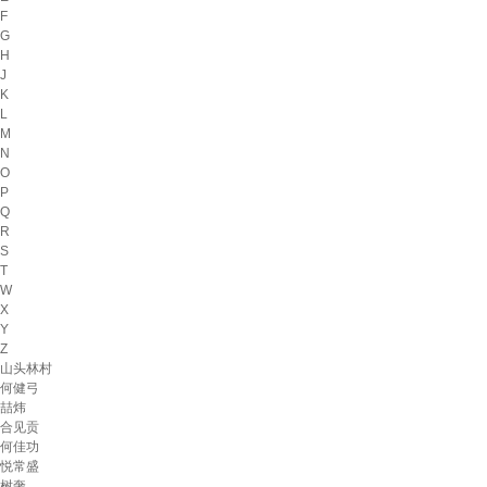
F
G
H
J
K
L
M
N
O
P
Q
R
S
T
W
X
Y
Z
山头林村
何健弓
喆炜
合见贡
何佳功
悦常盛
树奢