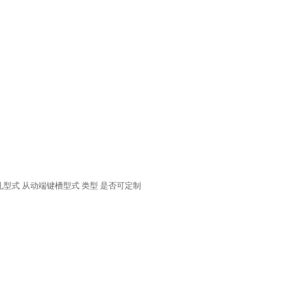
孔型式
从动端键槽型式
类型
是否可定制