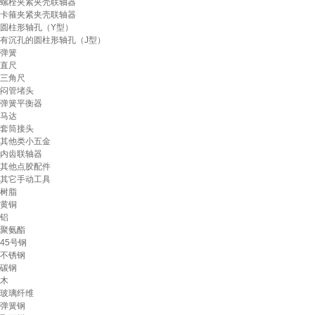
螺栓夹紧夹壳联轴器
卡箍夹紧夹壳联轴器
圆柱形轴孔（Y型）
有沉孔的圆柱形轴孔（J型）
弹簧
直尺
三角尺
闷管堵头
弹簧平衡器
马达
套筒接头
其他类小五金
内齿联轴器
其他点胶配件
其它手动工具
树脂
黄铜
铝
聚氨酯
45号钢
不锈钢
碳钢
木
玻璃纤维
弹簧钢