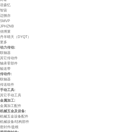
语森忆
智宙
迈恻亦
SMVP
JPHZNB
俏博莱
丹羊晴天（DYQT）
更多
动力传动:
联轴器
其它传动件
轴承零部件
输送带
传动件:
联轴器
传送组件
手动工具:
其它手动工具
金属加工:
金属加工配件
机械五金及设备:
机械五金设备配件
机械设备/结构部件
密封件/盘根