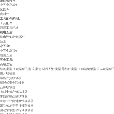
紧固密封件:
小五金及其他
紧固件
密封件
工具配件/耗材:
工具配件
通用工具耗材
机电五金:
机电设备/控制器件
油泵
小五金:
小五金及其他
通用五金
五金工具:
高级选项:
结构类型
主动端轴孔型式
类别
材质
配件类型
零部件类型
主动端键槽型式
从动端轴
膜片联轴器
螺旋弹簧联轴器
钢球式安全联轴器
凸缘联轴器
有对中榫凸缘联轴器
带防护缘凸缘联轴器
可移式径向键刚性联轴器
滚动轴承型平行轴联轴器
滑动轴承型平行轴联轴器