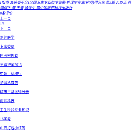
[旧书 套装书不全]全国卫生专业技术资格 护理学专业(护师)得分宝 第3版 2019王 青
魏保生 著 王青,魏保生 编中国医药科技出版社
0条评价
上一页
1/1
下一页
刘纯医学
专家委员
国考密押卷
主管护师2013
中端手机排行
护资急救包
临床三基医师分册
南师科技
卫生检验专业知识
16国考
山西打包小红砖