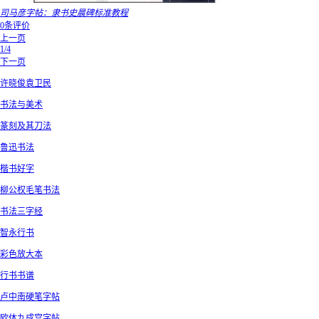
司马彦字帖：隶书史晨碑标准教程
0条评价
上一页
1/4
下一页
许晓俊袁卫民
书法与美术
篆刻及其刀法
鲁迅书法
楷书好字
柳公权毛笔书法
书法三字经
智永行书
彩色放大本
行书书谱
卢中南硬笔字帖
欧体九成宫字帖