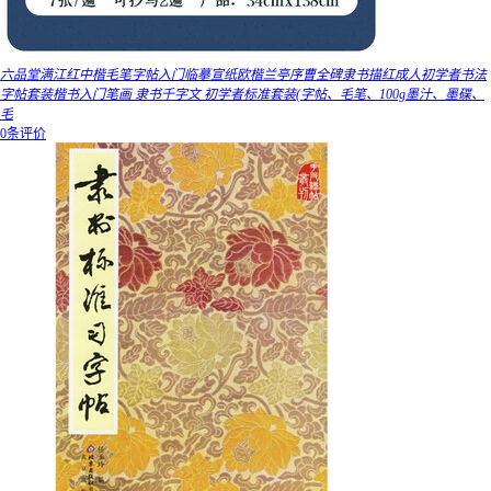
六品堂满江红中楷毛笔字帖入门临摹宣纸欧楷兰亭序曹全碑隶书描红成人初学者书法
字帖套装楷书入门笔画 隶书千字文 初学者标准套装(字帖、毛笔、100g墨汁、墨碟、
毛
0条评价