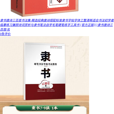
隶书唐诗三百首书法集 精选经典唐诗搭配标准隶书字帖字体工整清晰适合书法初学者
临摹练习兼顾诗词赏析与隶书笔法自学毛笔硬笔练字工具书 [官方正版][]隶书唐诗三
百首/名
0条评价