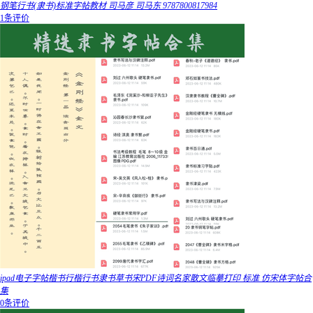
钢笔行书(隶书)标准字帖教材 司马彦 司马东 9787800817984
1条评价
ipad电子字帖楷书行楷行书隶书草书宋PDF诗词名家散文临摹打印 标准 仿宋体字帖合
集
0条评价