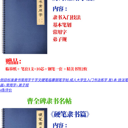
侧目标准隶书常用字千字文硬笔临摹钢笔字帖 成人大学生入门书法练字 发1本:技法笔
画+常用字+弟子规
4条评价