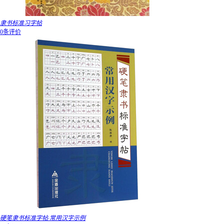
隶书标准习字帖
0条评价
硬笔隶书标准字帖·常用汉字示例