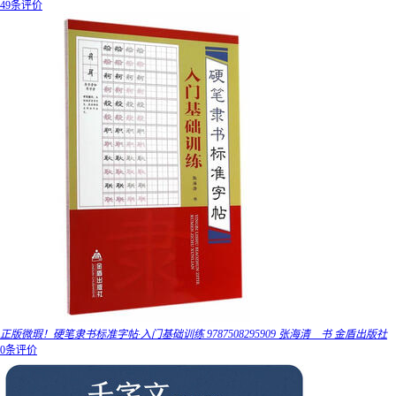
49条评价
正版微瑕！硬笔隶书标准字帖·入门基础训练 9787508295909 张海清 书 金盾出版社
0条评价