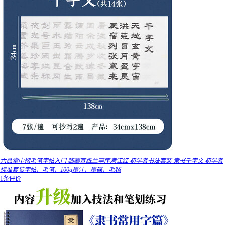
六品堂中楷毛笔字帖入门 临摹宣纸兰亭序满江红 初学者书法套装 隶书千字文 初学者
标准套装字帖、毛笔、100g墨汁、墨碟、毛毡
1条评价