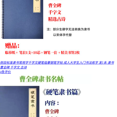
侧目标准隶书常用字千字文硬笔临摹钢笔字帖 成人大学生入门书法练字 发1本:隶书
曹全碑 千字文 古诗
4条评价