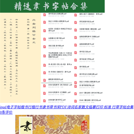
ipad电子字帖楷书行楷行书隶书草书宋PDF诗词名家散文临摹打印 标准 行草字帖合集
0条评价