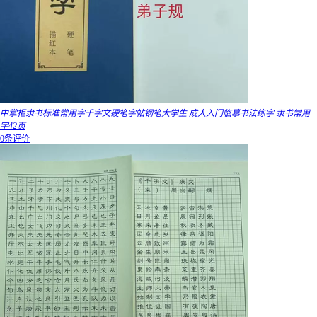
中掌柜隶书标准常用字千字文硬笔字帖钢笔大学生 成人入门临摹书法练字 隶书常用
字42页
0条评价