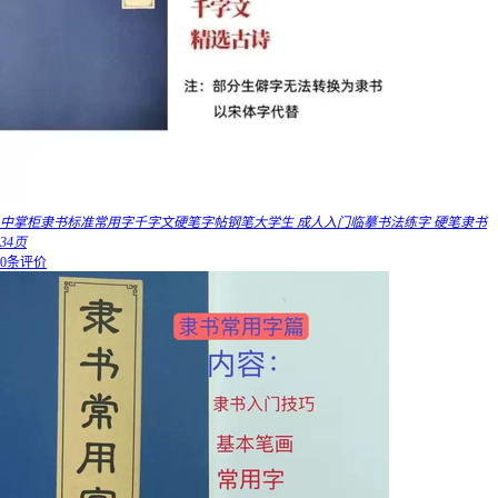
中掌柜隶书标准常用字千字文硬笔字帖钢笔大学生 成人入门临摹书法练字 硬笔隶书
34页
0条评价