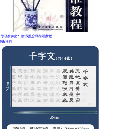
司马彦字帖：隶书曹全碑标准教程
0条评价