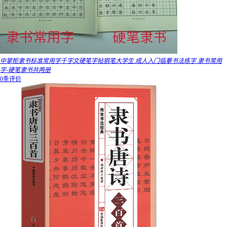
中掌柜隶书标准常用字千字文硬笔字帖钢笔大学生 成人入门临摹书法练字 隶书常用
字-硬笔隶书共两册
0条评价