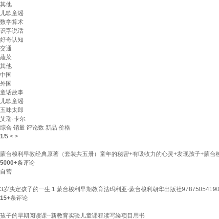
其他
儿歌童谣
数学算术
识字说话
好奇认知
交通
蔬菜
其他
中国
外国
童话故事
儿歌童谣
五味太郎
艾瑞·卡尔
综合
销量
评论数
新品
价格
1
/
5
<
>
蒙台梭利早教经典原著（套装共五册）童年的秘密+有吸收力的心灵+发现孩子+蒙台梭
5000+
条评论
自营
3岁决定孩子的一生:1:蒙台梭利早期教育法玛利亚·蒙台梭利朝华出版社97875054190
15+
条评论
孩子的早期阅读课--新教育实验儿童课程读写绘项目用书