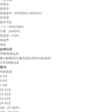
贝初众
星星舟
凤凰新华（PHOENIX XINHUA）
学而思
新华书店
二十一世纪出版社
计客（GiiKER）
奕思瑞（YSR）
青葫芦
更多
益智玩具:
早教/智能玩具
魔方解锁/EDC解压减压/闯关对战/迷宫
STEAM教玩具
图书:
年龄阶段:
0-3月
4-6月
7-9月
10-12月
13-18月
19-24月
25-36月
3岁（37-48月）