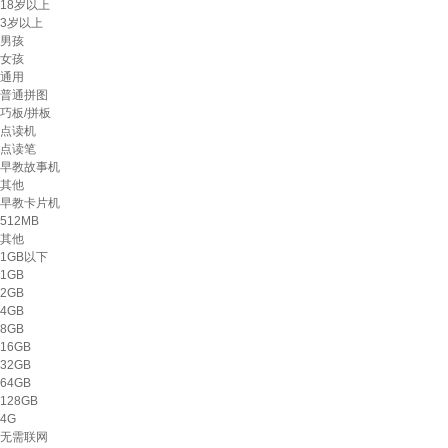
18岁以上
3岁以上
男孩
女孩
通用
普通拼图
巧板/拼板
点读机
点读笔
早教故事机
其他
早教卡片机
512MB
其他
1GB以下
1GB
2GB
4GB
8GB
16GB
32GB
64GB
128GB
4G
无需联网