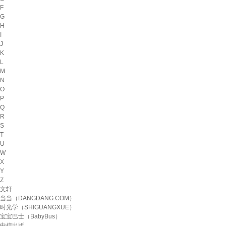
F
G
H
I
J
K
L
M
N
O
P
Q
R
S
T
U
W
X
Y
Z
文轩
当当（DANGDANG.COM）
时光学（SHIGUANGXUE）
宝宝巴士（BabyBus）
中信出版