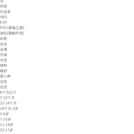
否
简装
礼盒装
ABS
EVA
PVC(聚氯乙烯)
涤纶(聚酯纤维)
硅胶
合金
金属
毛绒
木质
塑料
橡胶
爱心树
启发
信谊
6个月以下
7-12个月
12-18个月
19个月-2岁
3-6岁
7-10岁
11-14岁
15-17岁