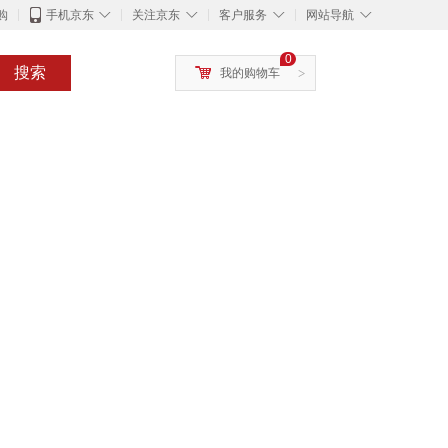
◇
◇
◇
◇
购
手机京东
关注京东
客户服务
网站导航
0
搜索
我的购物车
>