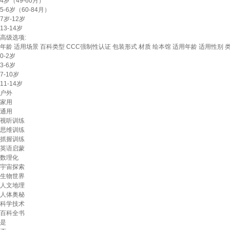
4岁（49-60月）
5-6岁（60-84月）
7岁-12岁
13-14岁
高级选项:
年龄
适用场景
百科类型
CCC强制性认证
包装形式
材质
绘本馆
适用年龄
适用性别
0-2岁
3-6岁
7-10岁
11-14岁
户外
家用
通用
视听训练
思维训练
抓握训练
英语启蒙
数理化
宇宙探索
生物世界
人文地理
人体奥秘
科学技术
百科全书
是