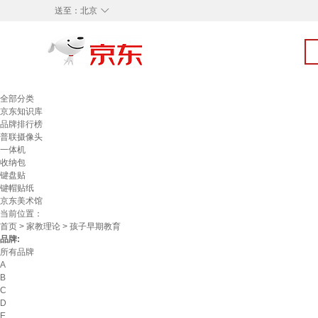
◇
送至：
北京
全部分类
京东知识库
品牌排行榜
普联摄像头
一体机
收纳包
键盘贴
键帽贴纸
京东美术馆
当前位置：
首页
>
家教理论
> 孩子早期教育
品牌:
所有品牌
A
B
C
D
E