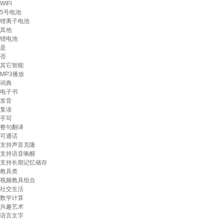
WIFI
5号电池
锂离子电池
其他
锂电池
是
否
其它智能
MP3播放
词典
电子书
发音
复读
手写
整句翻译
可通话
支持声音克隆
支持语音唤醒
支持长期记忆储存
教具类
视频教具组合
社交生活
数学计算
兴趣艺术
语言文字