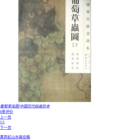
葡萄草虫图/中国历代绘画珍本
0条评价
上一页
1/1
下一页
黄宾虹山水画论稿