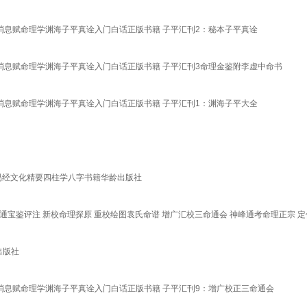
奥诀消息赋命理学渊海子平真诠入门白话正版书籍 子平汇刊2：秘本子平真诠
奥诀消息赋命理学渊海子平真诠入门白话正版书籍 子平汇刊3命理金鉴附李虚中命书
奥诀消息赋命理学渊海子平真诠入门白话正版书籍 子平汇刊1：渊海子平大全
统易经文化精要四柱学八字书籍华龄出版社
通宝鉴评注 新校命理探原 重校绘图袁氏命谱 增广汇校三命通会 神峰通考命理正宗 定
出版社
奥诀消息赋命理学渊海子平真诠入门白话正版书籍 子平汇刊9：增广校正三命通会