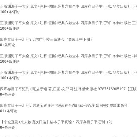
正版渊海子平大全 原文+注释+图解 经典六卷全本 四库存目子平汇刊1 华龄出版社 
100+
条评论
正版渊海子平大全 原文+注释+图解 经典六卷全本 四库存目子平汇刊1 华龄出版社 
100+
条评论
四库存目子平汇刊9：增广汇校三命通会（套装上中下册）
0+
条评论
正版渊海子平大全 原文+注释+图解 经典六卷全本 四库存目子平汇刊1 华龄出版社 
100+
条评论
正版渊海子平大全 原文+注释+图解 经典六卷全本 四库存目子平汇刊1 华龄出版社 
100+
条评论
四库存目子平汇刊 (清)志于道 著,庄圆 校,郑同 注 华龄出版社 9787516905197【正版
0+
条评论
四库存目子平汇刊5 穷通宝鉴评注 清\/余春台\/辑 徐乐吾\/注 郑同\/校 华龄出版社
61+
条评论
【京仓直发+京东物流次日达】秘本子平真诠：四库存目子平汇刊（2）
0+
条评论