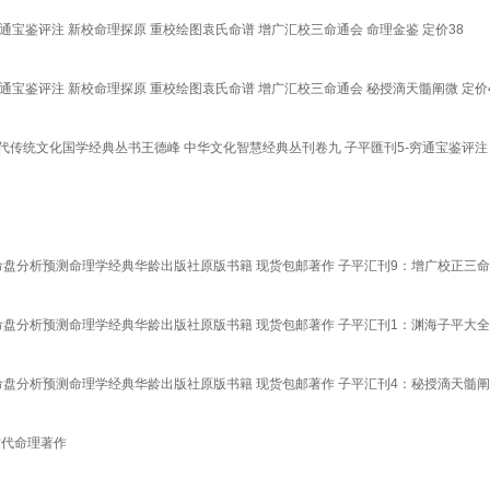
通宝鉴评注 新校命理探原 重校绘图袁氏命谱 增广汇校三命通会 命理金鉴 定价38
通宝鉴评注 新校命理探原 重校绘图袁氏命谱 增广汇校三命通会 秘授滴天髓阐微 定价
代传统文化国学经典丛书王德峰 中华文化智慧经典丛刊卷九 子平匯刊5-穷通宝鉴评注
诠命盘分析预测命理学经典华龄出版社原版书籍 现货包邮著作 子平汇刊9：增广校正三
命盘分析预测命理学经典华龄出版社原版书籍 现货包邮著作 子平汇刊1：渊海子平大全
诠命盘分析预测命理学经典华龄出版社原版书籍 现货包邮著作 子平汇刊4：秘授滴天髓
古代命理著作