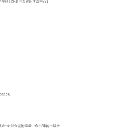
发]子平匯刊3-命理金鉴附李虚中命1
5128
真诠+命理金鉴附李虚中命书/华龄出版社