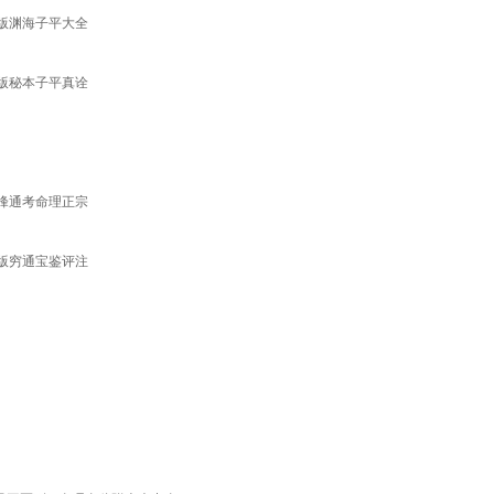
正版渊海子平大全
正版秘本子平真诠
神峰通考命理正宗
正版穷通宝鉴评注