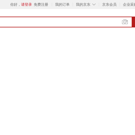
◇
你好，
请登录
免费注册
我的订单
我的京东
京东会员
企业采