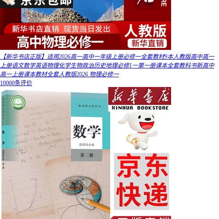
【新华书店正版】适用2026高一高中一年级上册必修一全套教材9本人教版高中高一
上册语文数学英语物理化学生物政治历史地理必修1一第一册课本全套教科书新高中
高一上册课本教材全套人教版2026 物理必修一
10000条评价