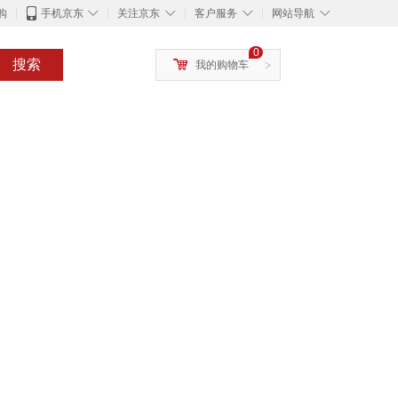
◇
◇
◇
◇
购
手机京东
关注京东
客户服务
网站导航
0
搜索
我的购物车
>