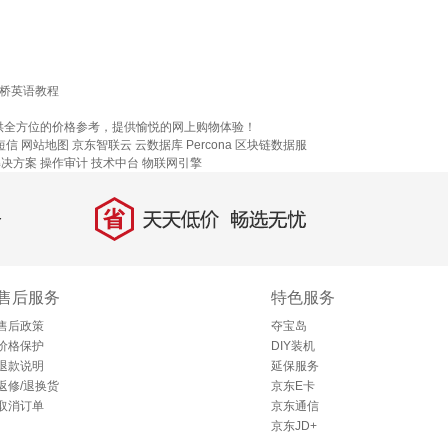
桥英语教程
供全方位的价格参考，提供愉悦的网上购物体验！
短信
网站地图
京东智联云
云数据库 Percona
区块链数据服
解决方案
操作审计
技术中台
物联网引擎
省
天天低价，畅选无忧
售后服务
特色服务
售后政策
夺宝岛
价格保护
DIY装机
退款说明
延保服务
返修/退换货
京东E卡
取消订单
京东通信
京东JD+