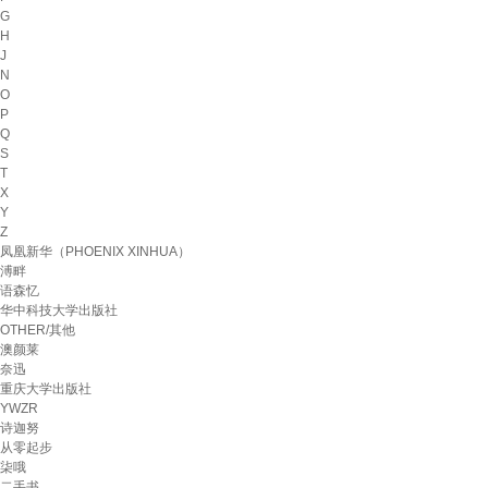
G
H
J
N
O
P
Q
S
T
X
Y
Z
凤凰新华（PHOENIX XINHUA）
溥畔
语森忆
华中科技大学出版社
OTHER/其他
澳颜莱
奈迅
重庆大学出版社
YWZR
诗迦努
从零起步
柒哦
二手书