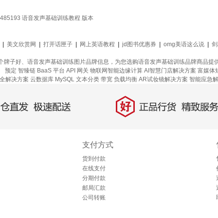
85193 语音发声基础训练教程 版本
|
美文欣赏网
|
打开话匣子
|
网上英语教程
|
jd图书优惠券
|
omg美语这么说
|
剑
个牌子好、语音发声基础训练图片品牌信息，为您选购语音发声基础训练品牌商品提
）
预定
智臻链 BaaS 平台
API 网关
物联网智能边缘计算
AI智慧门店解决方案
富媒体
全解决方案
云数据库 MySQL
文本分类
带宽
负载均衡
AR试妆镜解决方案
智能应急
好
直发，极速配送
正品行货，精致服务
支付方式
货到付款
在线支付
分期付款
邮局汇款
公司转账