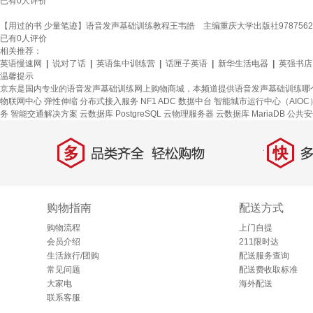
已有
0
人评价
【用过的书 少量笔迹】语音发声基础训练教程王韦皓 主编重庆大学出版社97875624
已有
0
人评价
相关推荐：
英语慢速网
|
说对了话
|
英语集中训练营
|
话匣子英语
|
新华生活电器
|
英强书店
温馨提示
京东是国内专业的语音发声基础训练网上购物商城，本频道提供语音发声基础训练哪
物联网中心
弹性伸缩
分布式接入服务
NF1 ADC
数据中台
智能城市运行中心（AIOC
务
智能交通解决方案
云数据库 PostgreSQL
云物理服务器
云数据库 MariaDB
公共安
多
快
品类齐全，轻松购物
多仓
购物指南
配送方式
购物流程
上门自提
会员介绍
211限时达
生活旅行/团购
配送服务查询
常见问题
配送费收取标准
大家电
海外配送
联系客服