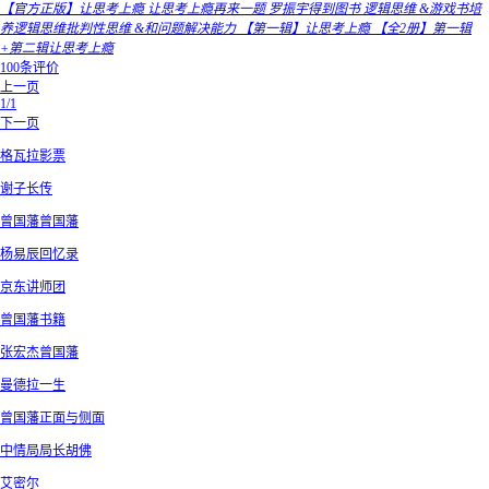
【官方正版】让思考上瘾 让思考上瘾再来一题 罗振宇得到图书 逻辑思维 &游戏书培
养逻辑思维批判性思维 &和问题解决能力 【第一辑】让思考上瘾 【全2册】第一辑
+第二辑让思考上瘾
100条评价
上一页
1/1
下一页
格瓦拉影票
谢子长传
曾国藩曾国藩
杨易辰回忆录
京东讲师团
曾国藩书籍
张宏杰曾国藩
曼德拉一生
曾国藩正面与侧面
中情局局长胡佛
艾密尔