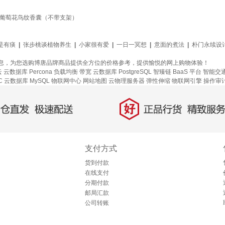
 葡萄花鸟纹香囊（不带支架）
是有痰
|
张步桃谈植物养生
|
小家很有爱
|
一日一冥想
|
意面的煮法
|
朴门永续设
息，为您选购博唐品牌商品提供全方位的价格参考，提供愉悦的网上购物体验！
云
云数据库 Percona
负载均衡
带宽
云数据库 PostgreSQL
智臻链 BaaS 平台
智能交
C
云数据库 MySQL
物联网中心
网站地图
云物理服务器
弹性伸缩
物联网引擎
操作审
好
直发，极速配送
正品行货，精致服务
支付方式
货到付款
在线支付
分期付款
邮局汇款
公司转账