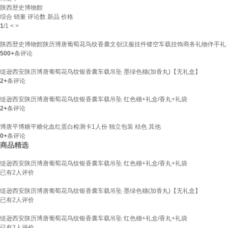
陕西歴史博物館
综合
销量
评论数
新品
价格
1
/
1
<
>
陕西歴史博物館陕历博唐葡萄花鸟纹香囊文创汉服挂件镂空车载挂饰商务礼物伴手礼
500+
条评论
缇逊西安陕历博唐葡萄花鸟纹银香囊车载吊坠 墨绿色穗(加香丸)【无礼盒】
2+
条评论
缇逊西安陕历博唐葡萄花鸟纹银香囊车载吊坠 红色穗+礼盒/香丸+礼袋
2+
条评论
博唐平博糖平糖化血红蛋白检测卡1人份 独立包装 桔色 其他
0+
条评论
商品精选
缇逊西安陕历博唐葡萄花鸟纹银香囊车载吊坠 红色穗+礼盒/香丸+礼袋
已有
2
人评价
缇逊西安陕历博唐葡萄花鸟纹银香囊车载吊坠 墨绿色穗(加香丸)【无礼盒】
已有
2
人评价
缇逊西安陕历博唐葡萄花鸟纹银香囊车载吊坠 红色穗+礼盒/香丸+礼袋
已有
2
人评价