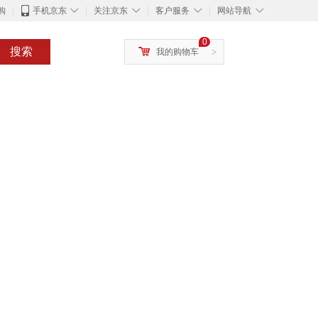
◇
◇
◇
◇
购
手机京东
关注京东
客户服务
网站导航
0
搜索
我的购物车
>