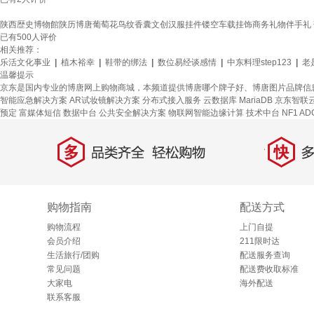
陕西歴史博物館陕历博唐葡萄花鸟纹香囊文创汉服挂件镂空车载挂饰商务礼物伴手礼
已有
500
人评价
相关推荐：
乐活文化事业
|
植木裕幸
|
鞋带的绑法
|
数位易经谈感情
|
中东料理step123
|
老
温馨提示
京东是国内专业的博唐网上购物商城，本频道提供博唐哪个牌子好、博唐图片品牌信
智能应急解决方案
AR试妆镜解决方案
分布式接入服务
云数据库 MariaDB
京东智联
预定
富媒体短信
数据中台
公共安全解决方案
物联网智能边缘计算
技术中台
NF1 AD
多
快
品类齐全，轻松购物
多仓
购物指南
配送方式
购物流程
上门自提
会员介绍
211限时达
生活旅行/团购
配送服务查询
常见问题
配送费收取标准
大家电
海外配送
联系客服