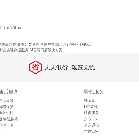
计
|
宜家ikea
通解决方案
文本分类
API 网关
智能城市运行中心（AIOC）
计
区块链数据服务
AI智慧门店解决方案
省
天天低价，畅选无忧
售后服务
特色服务
售后政策
夺宝岛
价格保护
DIY装机
退款说明
延保服务
返修/退换货
京东E卡
取消订单
京东通信
京东JD+