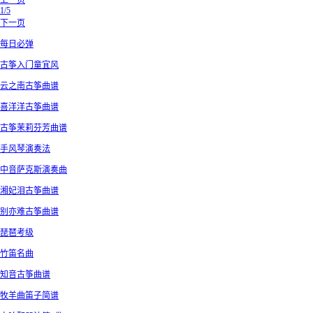
上一页
1/5
下一页
每日必弹
古筝入门童宜风
云之南古筝曲谱
喜洋洋古筝曲谱
古筝茉莉芬芳曲谱
手风琴演奏法
中音萨克斯演奏曲
湘妃泪古筝曲谱
别亦难古筝曲谱
琵琶考级
竹笛名曲
知音古筝曲谱
牧羊曲笛子简谱