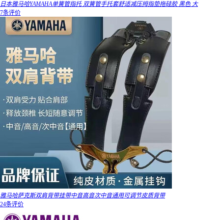
日本雅马哈YAMAHA单簧管指托 双簧管手托套舒适减压拇指垫拖硅胶 黑色 大
7条评价
雅马哈萨克斯双肩背带挂带中音高音次中音通用可调节皮质背带
24条评价