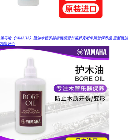
雅马哈（YAMAHA）键油木管乐器按键顺滑长笛萨克斯单簧管保养品 重型键油
26条评价