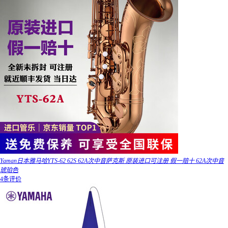
Yaman日本雅马哈YTS-62 62S 62A次中音萨克斯 原装进口可注册 假一赔十 62A次中音
琥珀色
4条评价