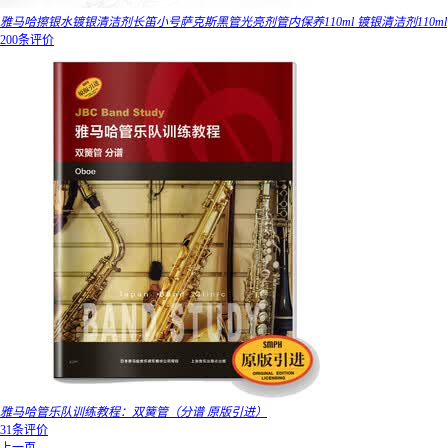
雅马哈擦银水镀银清洁剂长笛小号萨克斯黑管光亮剂管内保养110ml 镀银清洁剂110ml
200条评价
雅马哈管乐队训练教程：双簧管（分谱 原版引进）
31条评价