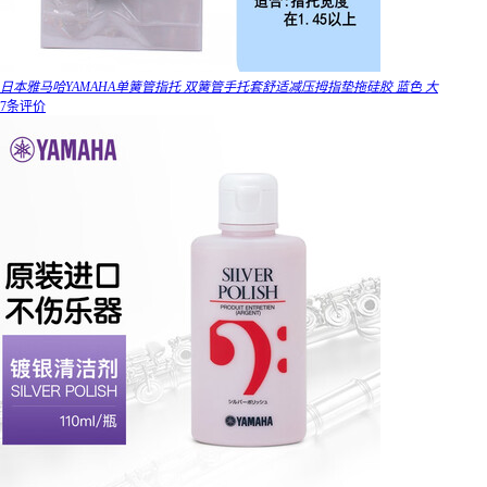
日本雅马哈YAMAHA单簧管指托 双簧管手托套舒适减压拇指垫拖硅胶 蓝色 大
7条评价