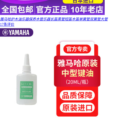
雅马哈护木油乐器保养木管乐器长笛黑管短笛木笛单簧管双簧管大管
17条评价