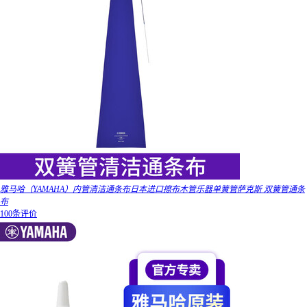
雅马哈（YAMAHA）内管清洁通条布日本进口擦布木管乐器单簧管萨克斯 双簧管通条
布
100条评价