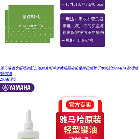
雅马哈吸水纸理纹纸长笛萨克斯单双簧按键皮垫保养粉纸管乐木纹纸YAMAHA 纹理纸
50张/盒
200条评价