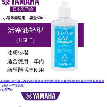
羽调雅马哈小号乐器号油活塞油调音管油萨克斯单簧管按键油长号拉管油 轻型号油
（适合一年内乐器）
100条评价