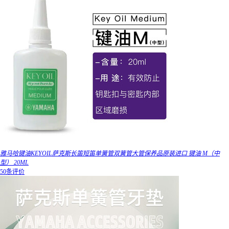
雅马哈键油KEYOIL萨克斯长笛短笛单簧管双簧管大管保养品原装进口 键油 M（中
型） 20ML
50条评价