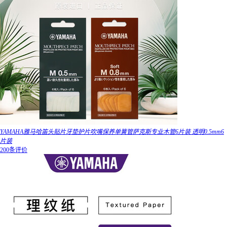
YAMAHA雅马哈笛头贴片牙垫护片吹嘴保养单簧管萨克斯专业木管6片装 透明0.5mm6
片装
200条评价