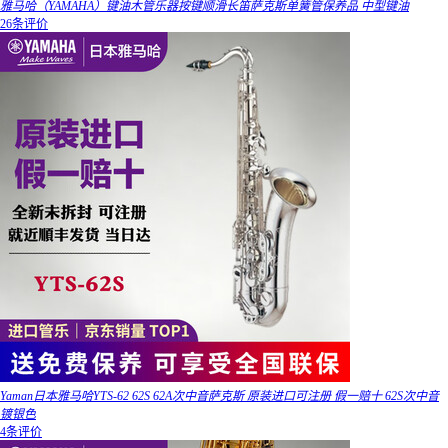
雅马哈（YAMAHA）键油木管乐器按键顺滑长笛萨克斯单簧管保养品 中型键油
26条评价
Yaman日本雅马哈YTS-62 62S 62A次中音萨克斯 原装进口可注册 假一赔十 62S次中音
镀银色
4条评价