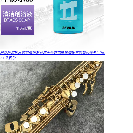
雅马哈擦银水镀银清洁剂长笛小号萨克斯黑管光亮剂管内保养110ml
200条评价