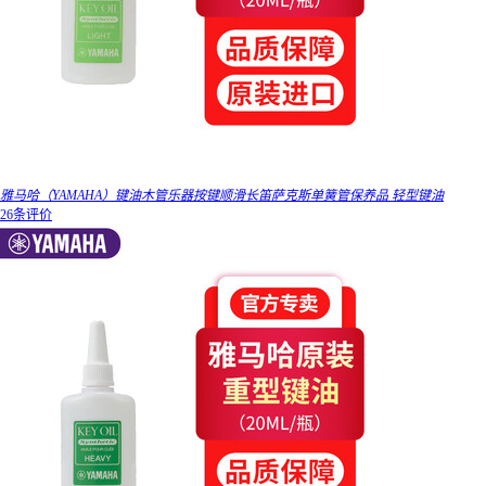
雅马哈（YAMAHA）键油木管乐器按键顺滑长笛萨克斯单簧管保养品 轻型键油
26条评价