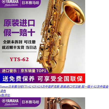
Yaman日本雅马哈YTS-62 62S 62A次中音萨克斯 原装进口可注册 假一赔十 62次中音金
漆色
4条评价