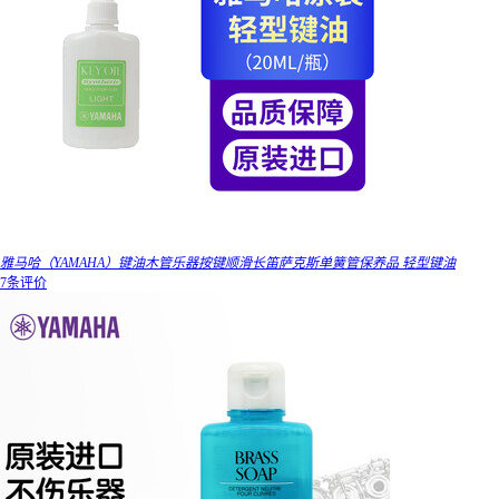
雅马哈（YAMAHA）键油木管乐器按键顺滑长笛萨克斯单簧管保养品 轻型键油
7条评价