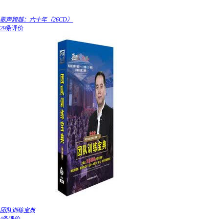
歌声跨越：六十年（26CD）
29条评价
团队训练宝典