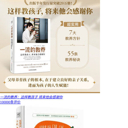
一流的教养：这样教孩子 将来他会感谢你
100000条评价