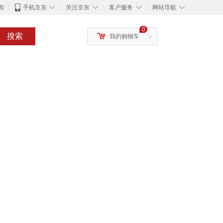
◇
◇
◇
◇
购
手机京东
关注京东
客户服务
网站导航
0
搜索
我的购物车
>