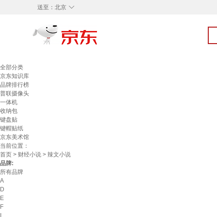
◇
送至：
北京
全部分类
京东知识库
品牌排行榜
普联摄像头
一体机
收纳包
键盘贴
键帽贴纸
京东美术馆
当前位置：
首页
>
财经小说
> 辣文小说
品牌:
所有品牌
A
D
E
F
I