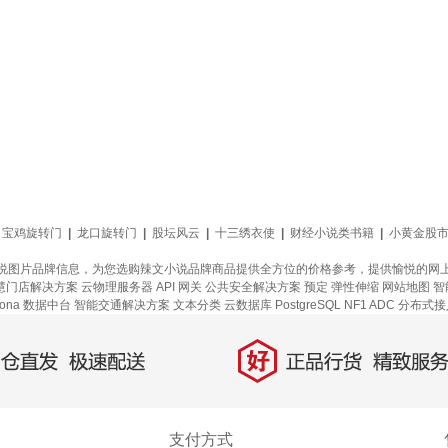
宝鸡旋转门
|
龙口旋转门
|
股坛风云
|
十三绣衣使
|
财经小说类书籍
|
小黄金股
说图片品牌信息，为您选购辣文小说品牌商品提供全方位的价格参考，提供愉悦的网
智慧门店解决方案
云物理服务器
API 网关
公共安全解决方案
预定
弹性伸缩
网站地图
智
ona
数据中台
智能交通解决方案
文本分类
云数据库 PostgreSQL
NF1 ADC
分布式接
好
直发，极速配送
正品行货，精致服务
支付方式