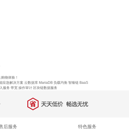
市
上购物体验！
能应急解决方案
云数据库 MariaDB
负载均衡
智臻链 BaaS
入服务
带宽
操作审计
区块链数据服务
省
天天低价，畅选无忧
售后服务
特色服务