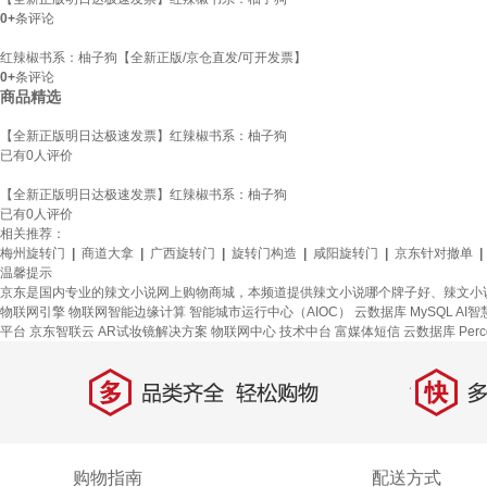
0+
条评论
红辣椒书系：柚子狗【全新正版/京仓直发/可开发票】
0+
条评论
商品精选
【全新正版明日达极速发票】红辣椒书系：柚子狗
已有
0
人评价
【全新正版明日达极速发票】红辣椒书系：柚子狗
已有
0
人评价
相关推荐：
梅州旋转门
|
商道大拿
|
广西旋转门
|
旋转门构造
|
咸阳旋转门
|
京东针对撤单
|
温馨提示
京东是国内专业的辣文小说网上购物商城，本频道提供辣文小说哪个牌子好、辣文小
物联网引擎
物联网智能边缘计算
智能城市运行中心（AIOC）
云数据库 MySQL
AI
平台
京东智联云
AR试妆镜解决方案
物联网中心
技术中台
富媒体短信
云数据库 Perc
多
快
品类齐全，轻松购物
多仓
购物指南
配送方式