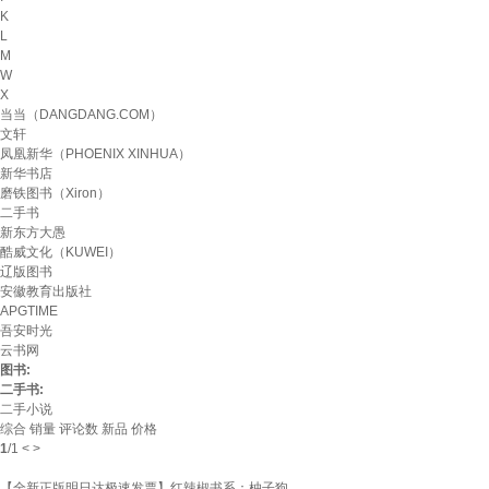
K
L
M
W
X
当当（DANGDANG.COM）
文轩
凤凰新华（PHOENIX XINHUA）
新华书店
磨铁图书（Xiron）
二手书
新东方大愚
酷威文化（KUWEI）
辽版图书
安徽教育出版社
APGTIME
吾安时光
云书网
图书:
二手书:
二手小说
综合
销量
评论数
新品
价格
1
/
1
<
>
【全新正版明日达极速发票】红辣椒书系：柚子狗