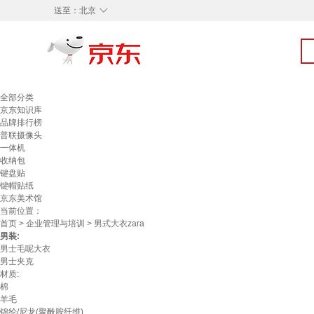
◇
送至：
北京
全部分类
京东知识库
品牌排行榜
普联摄像头
一体机
收纳包
键盘贴
键帽贴纸
京东美术馆
当前位置：
首页
>
企业管理与培训
> 男式大衣zara
男装:
男士毛呢大衣
男士夹克
材质:
棉
羊毛
锦纶/尼龙(聚酰胺纤维)