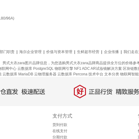
0/96A)
部门职责
|
海尔企业管理
|
价值与资本管理
|
生鲜超市经营
|
企业传播
|
我们走在
好、男式大衣zara图片品牌信息，为您选购男式大衣zara品牌商品提供全方位的价格
物联网中心
云数据库 PostgreSQL
物联网引擎
NF1 ADC
AR试妆镜解决方案
区块链数
信
云数据库 MariaDB
云物理服务器
云数据库 Percona
技术中台
文本分类
物联网智能
好
直发，极速配送
正品行货，精致服务
支付方式
货到付款
在线支付
分期付款