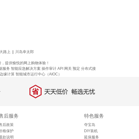
大路上
|
川岛幸太郎
参考，提供愉悦的网上购物体验！
据服务
智能应急解决方案
操作审计
API 网关
预定
分布式接
边缘计算
智能城市运行中心（AIOC）
省
天天低价，畅选无忧
售后服务
特色服务
售后政策
夺宝岛
价格保护
DIY装机
退款说明
延保服务