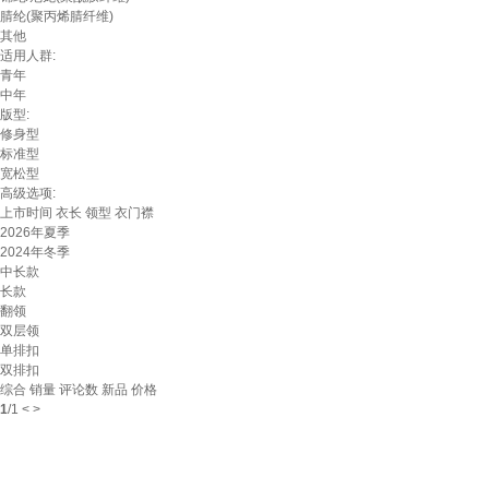
腈纶(聚丙烯腈纤维)
其他
适用人群:
青年
中年
版型:
修身型
标准型
宽松型
高级选项:
上市时间
衣长
领型
衣门襟
2026年夏季
2024年冬季
中长款
长款
翻领
双层领
单排扣
双排扣
综合
销量
评论数
新品
价格
1
/
1
<
>