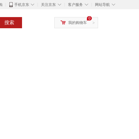
◇
◇
◇
◇
购
手机京东
关注京东
客户服务
网站导航
0
搜索
我的购物车
>