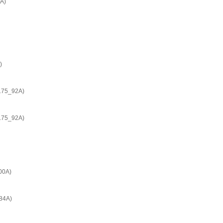
A)
)
5_92A)
5_92A)
0A)
4A)