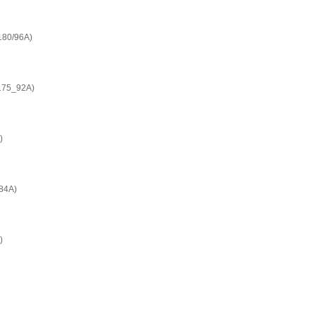
0/96A)
5_92A)
)
4A)
)