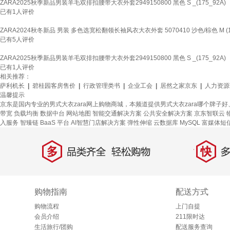
ZARA2025秋季新品男装羊毛双排扣腰带大衣外套2949150800 黑色 S _(175_92A)
已有
1
人评价
ZARA2024秋冬新品 男装 多色选宽松翻领长袖风衣大衣外套 5070410 沙色/棕色 M (18
已有
5
人评价
ZARA2025秋季新品男装羊毛双排扣腰带大衣外套2949150800 黑色 S _(175_92A)
已有
1
人评价
相关推荐：
萨利机长
|
碧桂园客房售价
|
行政管理类书
|
企业工会
|
居然之家京东
|
人力资源
温馨提示
京东是国内专业的男式大衣zara网上购物商城，本频道提供男式大衣zara哪个牌子
带宽
负载均衡
数据中台
网站地图
智能交通解决方案
公共安全解决方案
京东智联云
入服务
智臻链 BaaS 平台
AI智慧门店解决方案
弹性伸缩
云数据库 MySQL
富媒体短
多
快
品类齐全，轻松购物
多仓
购物指南
配送方式
购物流程
上门自提
会员介绍
211限时达
生活旅行/团购
配送服务查询