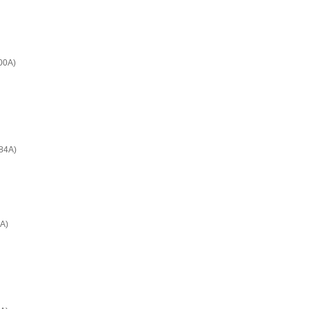
0A)
4A)
A)