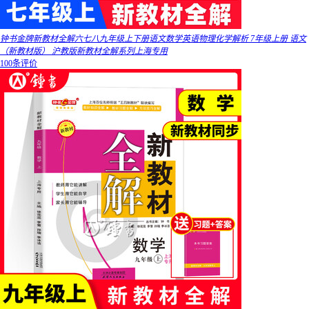
钟书金牌新教材全解六七八九年级上下册语文数学英语物理化学解析 7年级上册 语文
（新教材版） 沪教版新教材全解系列上海专用
100条评价