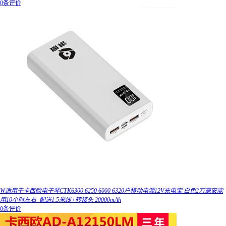
0条评价
W适用于卡西欧电子琴CTK6300 6250 6000 6320户移动电源12V充电宝 白色2万毫安能
用10小时左右_配送1.5米线+转接头 20000mAh
0条评价