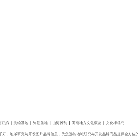
南豆奶
|
测绘基地
|
弥勒圣地
|
山海雅韵
|
闽南地方文化概览
|
文化棒棰岛
子好、地域研究与开发图片品牌信息，为您选购地域研究与开发品牌商品提供全方位