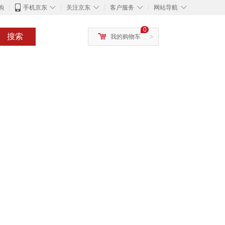
◇
◇
◇
◇
购
手机京东
关注京东
客户服务
网站导航
0
搜索
我的购物车
>