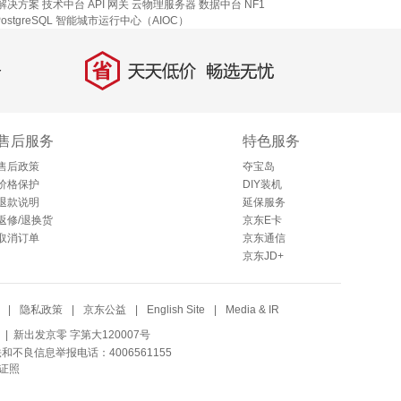
解决方案
技术中台
API 网关
云物理服务器
数据中台
NF1
stgreSQL
智能城市运行中心（AIOC）
省
天天低价，畅选无忧
售后服务
特色服务
售后政策
夺宝岛
价格保护
DIY装机
退款说明
延保服务
返修/退换货
京东E卡
取消订单
京东通信
京东JD+
|
隐私政策
|
京东公益
|
English Site
|
Media & IR
| 新出发京零 字第大120007号
法和不良信息举报电话：4006561155
证照