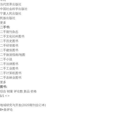
当代世界出版社
中国社会科学出版社
宁夏人民出版社
民族出版社
更多
二手书:
二手期刊杂志
二手文化社科图书
二手历史图书
二手经管图书
二手建筑图书
二手旅游指南/地图
二手小说
二手法律图书
二手工业图书
二手计算机图书
二手农林业图书
更多
图书:
综合
销量
评论数
新品
价格
1
/
1
<
>
地域研究与开发(2020期刊合订本)
0+
条评论