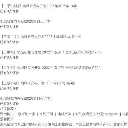
【二手9成新】地域研究与开发2006年第25卷1-6期
已有
0
人评价
地域研究与开发(2020期刊合订本)
已有
0
人评价
【正版二手】地域研究与开发2025.1 编写组 本书出品
已有
0
人评价
【二手书】地域研究与开发 2022年 双月刊 全年现存2-6期总第204-
已有
0
人评价
【二手书】地域研究与开发 2022年 双月刊 全年现存2-6期总第204-
已有
0
人评价
【正版书籍】地域研究与开发,2025年的6月,第3期
已有
0
人评价
地域研究与开发(2020期刊合订本)
已有
0
人评价
相关推荐：
湖南梅山
|
楼塔细十番
|
水韵下司
|
地域文学
|
时间在流逝
|
尊冠 zunguan
|
淮
温馨提示
京东是国内专业的地域研究与开发网上购物商城，本频道提供地域研究与开发哪个牌