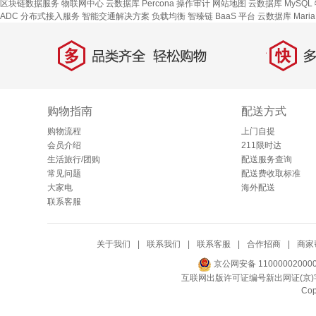
区块链数据服务
物联网中心
云数据库 Percona
操作审计
网站地图
云数据库 MySQL
ADC
分布式接入服务
智能交通解决方案
负载均衡
智臻链 BaaS 平台
云数据库 Maria
多
快
品类齐全，轻松购物
多仓
购物指南
配送方式
购物流程
上门自提
会员介绍
211限时达
生活旅行/团购
配送服务查询
常见问题
配送费收取标准
大家电
海外配送
联系客服
关于我们
|
联系我们
|
联系客服
|
合作招商
|
商家
京公网安备 11000002000
互联网出版许可证编号新出网证(京)字
Co