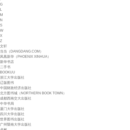
G
L
M
N
S
W
X
Z
文轩
当当（DANGDANG.COM）
凤凰新华（PHOENIX XINHUA）
新华书店
二手书
BOOKUU
浙江大学出版社
辽版图书
中国财政经济出版社
北方图书城（NORTHERN BOOK TOWN）
成都西南交大出版社
中华书局
厦门大学出版社
四川大学出版社
世界图书出版社
广州暨南大学出版社
卓树