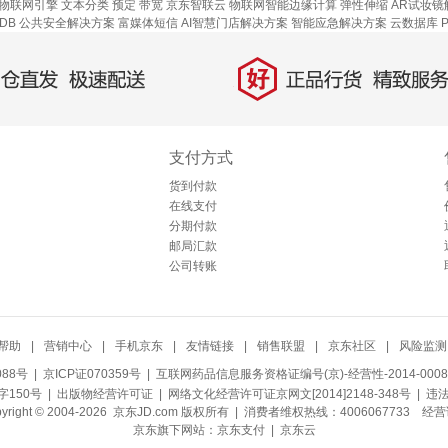
物联网引擎
文本分类
预定
带宽
京东智联云
物联网智能边缘计算
弹性伸缩
AR试妆镜
DB
公共安全解决方案
富媒体短信
AI智慧门店解决方案
智能应急解决方案
云数据库 Po
好
直发，极速配送
正品行货，精致服务
支付方式
货到付款
在线支付
分期付款
邮局汇款
公司转账
帮助
|
营销中心
|
手机京东
|
友情链接
|
销售联盟
|
京东社区
|
风险监测
088号
| 京ICP证070359号 |
互联网药品信息服务资格证编号(京)-经营性-2014-0008
150号 |
出版物经营许可证
|
网络文化经营许可证京网文[2014]2148-348号
| 违
pyright © 2004-2026 京东JD.com 版权所有 | 消费者维权热线：4006067733
经营
京东旗下网站：
京东支付
|
京东云