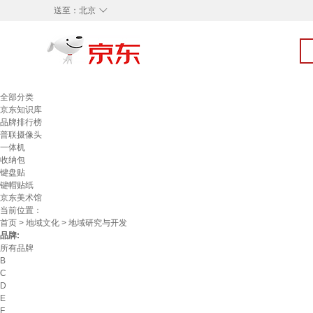
◇
送至：
北京
全部分类
京东知识库
品牌排行榜
普联摄像头
一体机
收纳包
键盘贴
键帽贴纸
京东美术馆
当前位置：
首页
>
地域文化
> 地域研究与开发
品牌:
所有品牌
B
C
D
E
F