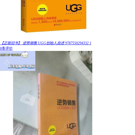
【正版旧书】 逆势销售 UGG创始人自述 9787550294332 1
0条评价