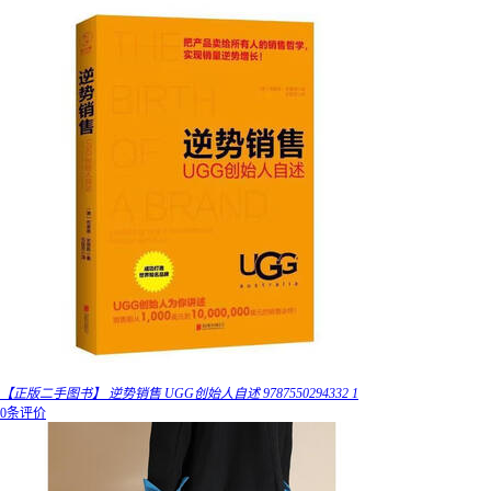
【正版二手图书】 逆势销售 UGG创始人自述 9787550294332 1
0条评价