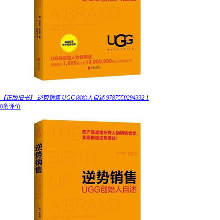
【正版旧书】 逆势销售 UGG创始人自述 9787550294332 1
0条评价