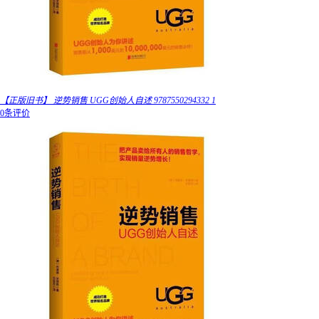
【正版旧书】 逆势销售 UGG创始人自述 9787550294332 1
0条评价