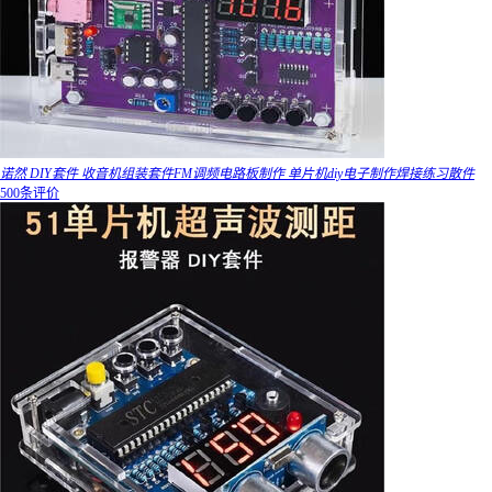
诺然 DIY套件 收音机组装套件FM调频电路板制作 单片机diy电子制作焊接练习散件
500条评价