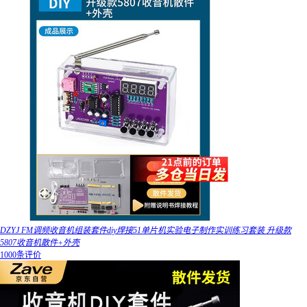
DZYJ FM调频收音机组装套件diy焊接51单片机实验电子制作实训练习套装 升级款
5807收音机散件+外壳
1000条评价