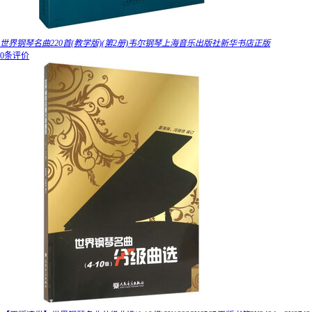
世界钢琴名曲220首(教学版)(第2册)韦尔钢琴上海音乐出版社新华书店正版
0条评价