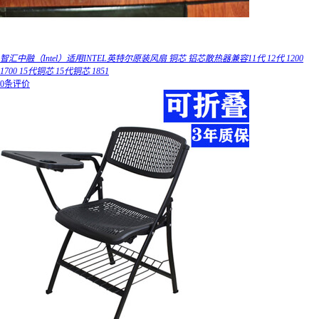
智汇中融（Intel）适用INTEL英特尔原装风扇 铜芯 铝芯散热器兼容11代 12代 1200
1700 15代铜芯 15代铜芯 1851
0条评价