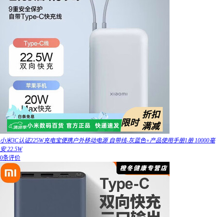
小米3C认证225W充电宝便携户外移动电源 自带线-灰蓝色+产品使用手册1册 10000毫
安 22.5W
0条评价