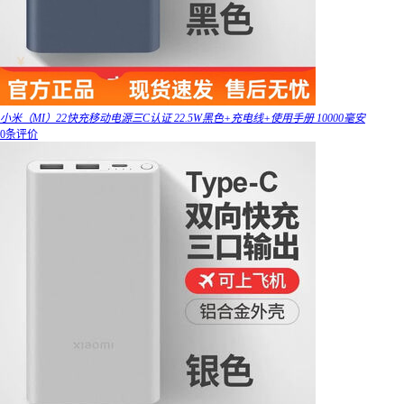
小米（MI）22快充移动电源三C认证 22.5W黑色+充电线+使用手册 10000毫安
0条评价