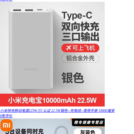
小米快充移动电源225W三C认证 22.5W银色+充电线+使用手册 10000毫安
0条评价