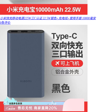
小米快充移动电源225W三C认证 22.5W银色+充电线+使用手册 10000毫安
0条评价