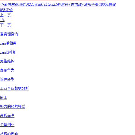
小米快充移动电源225W三C认证 22.5W黑色+充电线+使用手册 10000毫安
0条评价
上一页
1/4
下一页
麦肯锡咨询
zara毛领男
zara双排扣
思维结构
泰州华为
管理转型
工业企业数据分析
简工
格力的经营模式
高杉尚孝
个体创业
从核心创新